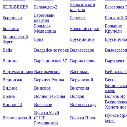
Бельгийский
БЕЛЬВЕДЕР
Бельведер-2
Береговая 
квартал
Березовый
Березовка
Береста
Ближний Х
квартал
Большая
Большие
Богемия
Большие горки
Медведица
Крупели
Борисовский
Бриз
Брусникино
Бруснично
берег
Вайя
Валдайские горки
Валкеасаари
Валкесаар
Ванино
Варваринская 57
Вариксолово
Вартемяги
Вартемяги парк
Васильевское
Васильки
Вейккола 
Вернисаж
Верхняя Ропша
Верховский
Весна
Вишневско
Видное
Видовое
Виктория
озеро
Волна
Волны и Сосны
Волхов
Волхов Яр
Всеволожс
Восток-14
Вревское
Времена года
Христинов
Вуокса Клуб
Вуокса Яр
Всеволожский
(СНТ
Вуокса Плюс
берег
Ромашкино)