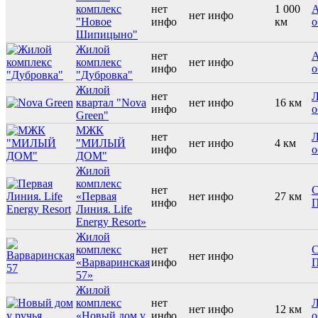
комплекс
нет
1 000
А
нет инфо
"Новое
инфо
км
о
Шипицыно"
Жилой
нет
А
комплекс
нет инфо
инфо
о
"Дубровка"
Жилой
нет
Л
квартал "Nova
нет инфо
16 км
инфо
о
Green"
МЖК
нет
Л
"МИЛЫЙ
нет инфо
4 км
инфо
о
ДОМ"
Жилой
комплекс
нет
С
«Первая
нет инфо
27 км
инфо
П
Линия. Life
Energy Resort»
Жилой
комплекс
нет
С
нет инфо
«Варваринская
инфо
П
57»
Жилой
комплекс
нет
Л
нет инфо
12 км
«Новый дом у
инфо
о