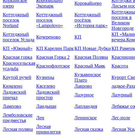
Коркинское
Коробицыно
Коттеджи 
Коровайцево
озеро
Экопарк
Лисьем но
Коттеджн
Коттеджный
Коттеджный
Коттеджный
поселок в
поселок
поселок
посёлок
Великом
Norland
«Lampolovo»
«История парк»
Новгороде
Коттеджный
КП «Мали
Кочереново
КП
поселок Услада
вечера.Ко
КП «Южный»
КП Карелин Парк
КП Новые Дубки
КП Рамецк
Красная горка
Красная Горка 2
Красная Поляна
Красницин
Красносельская
Краснофлотское
Красный Маяк
Красота
усадьба
Кузьминское
Крутой ручей
Кузнецы
Курорт Све
Плато
Кюмлено
Кяселево
Лаврово
ладкое-Рах
Ладожский
Ладожский
Лазурное
Лазурный
причал
простор
Лампово
Ландыши
Лапландия
Лебяжье оз
Лемболовские
Лен
Ленинское
Лес-поле
предместья
Лесная
Лесная поляна
Лесная сказка
Лесная Уса
привилегия