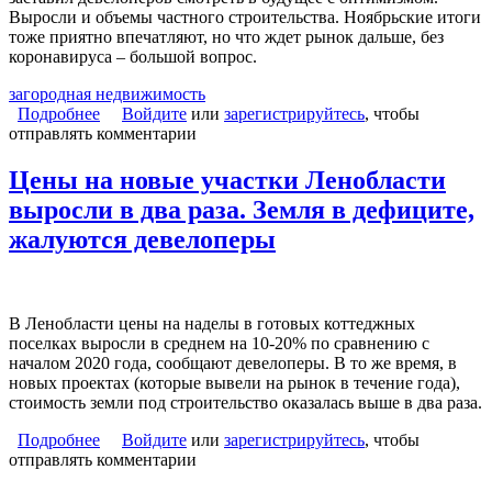
Выросли и объемы частного строительства. Ноябрьские итоги
тоже приятно впечатляют, но что ждет рынок дальше, без
коронавируса – большой вопрос.
загородная недвижимость
Подробнее
о Великие успехи осени на рынке загородной
Войдите
или
зарегистрируйтесь
, чтобы
отправлять комментарии
недвижимости: ажиотажный спрос не утихает,
новогодние акции перешагнули через миллион
рублей
Цены на новые участки Ленобласти
выросли в два раза. Земля в дефиците,
жалуются девелоперы
В Ленобласти цены на наделы в готовых коттеджных
поселках выросли в среднем на 10-20% по сравнению с
началом 2020 года, сообщают девелоперы. В то же время, в
новых проектах (которые вывели на рынок в течение года),
стоимость земли под строительство оказалась выше в два раза.
Подробнее
о Цены на новые участки Ленобласти выросли в
Войдите
или
зарегистрируйтесь
, чтобы
отправлять комментарии
два раза. Земля в дефиците, жалуются девелоперы