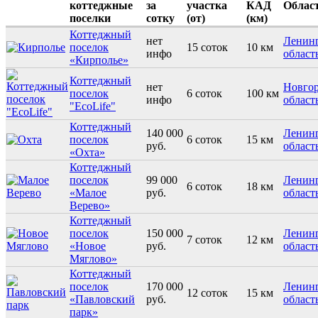
коттеджные
за
участка
КАД
Облас
поселки
сотку
(от)
(км)
Коттеджный
нет
Ленинг
поселок
15 соток
10 км
инфо
област
«Кирполье»
Коттеджный
нет
Новгор
поселок
6 соток
100 км
инфо
област
"EcoLife"
Коттеджный
140 000
Ленинг
поселок
6 соток
15 км
руб.
област
«Охта»
Коттеджный
поселок
99 000
Ленинг
6 соток
18 км
«Малое
руб.
област
Верево»
Коттеджный
поселок
150 000
Ленинг
7 соток
12 км
«Новое
руб.
област
Мяглово»
Коттеджный
поселок
170 000
Ленинг
12 соток
15 км
«Павловский
руб.
област
парк»