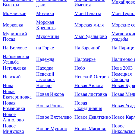
Михайловс
Высоты
дачи
Имения
Можайское
Мозаика
Мои Пенаты
Мои Терио
Морская
Морковка
Морская миля
Морские с
Крепость
Муринский
Мягловски
Муромицы
Мыс Удальцово
Посад
усадьбы
На Волхове
на Горке
На Заречной
На Парице
Набоковская
Надежда
Надозерье
Налимово e
Усадьба
Натальевка
Находка
Небо
Нева 2003
Невский
Немецкая
Невский
Невский Остров
лесопарк
Слобода
Нова
Новаро
Новая Авлога
Новая Буря
Новая
Новая Ижора
Новая листовка
Новая Мел
Екатериновка
Новая
Новая
Новая Ропша
Новая Усад
Романовка
Скандинавия
Новое
Новое Вяхтелево
Новое Девяткино
Новое Кар
Аннолово
Новое
Новое
Новое Мурино
Новое Мяглово
Минулово
Никольско