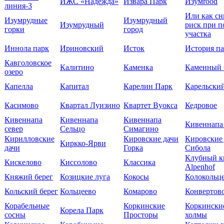
ИЖС «Надежда»
Извара Парк
Изумrood
линия-3
Или как сн
Изумрудные
Изумрудный
Изумрудный
риск при п
горки
город
участка
Иннола парк
Ириновский
Исток
История п
Кавголовское
Калитино
Каменка
Каменный 
озеро
Капелла
Капитал
Карелин Парк
Карельский
Касимово
Квартал Луизино
Квартет Вуокса
Кедровое
Кивеннапа
Кивеннапа
Кивеннапа
Кивеннапа
север
Сельцо
Симагино
Кирилловские
Кировские дачи
Кировские
Киркко-Ярви
дачи
Горка
Сибола
Клубный к
Кискелово
Киссолово
Классика
Alpenhof
Княжий берег
Козицкие луга
Кокосы
Колокольц
Кольский берег
Кольцеево
Комарово
Конвертов
Корабельные
Коркинские
Коркински
Корела Парк
сосны
Просторы
холмы