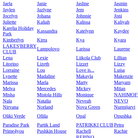
Jaela
Janie
Jasline
Jasmin
Jaylen
Jazlyne
Jem
Jenkins
Jocelyn
Johana
Johnnie
Joni
Juliette
Kaliah
Kalissa
Kaliyah
Karelia Holiday
Kassandra
Katelynn
Kaydee
Park
Kimberlyn
Kirra
Kya
Kyara
LAKES'BERRY
Lampolovo
Larissa
Laurene
CLUB
Lena
Lexie
Liikola Club
Lillian
Litorino
Lizeth
Lizzet
Lizzy
Lorraine
Lou
Love is...
Luisa
Lynette
Madaline
Makayla
Makenzie
Marissa
Marla
Marty
Maryam
Melva
Mercedes
Mickey
Milan
Misha
Mistola Hills
Monique
NAHIMOF
Nala
Natalia
Neveah
NEVO
Nirvana
Norland
Nova Green
Nurmijarvi
Oliki Verde
Ollila
Opal
Opushka
Paradise Park
Partik Land
PATRIKKI CLUB
Petra
Prime4you
Pushkin House
Rachell
Rachie
REPINO