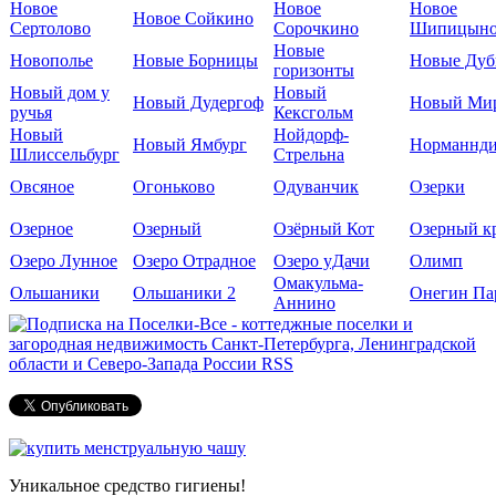
Новое
Новое
Новое
Новое Сойкино
Сертолово
Сорочкино
Шипицын
Новые
Новополье
Новые Борницы
Новые Дуб
горизонты
Новый дом у
Новый
Новый Дудергоф
Новый Ми
ручья
Кексгольм
Новый
Нойдорф-
Новый Ямбург
Норманнд
Шлиссельбург
Стрельна
Овсяное
Огоньково
Одуванчик
Озерки
Озерное
Озерный
Озёрный Кот
Озерный к
Озеро Лунное
Озеро Отрадное
Озеро уДачи
Олимп
Омакульма-
Ольшаники
Ольшаники 2
Онегин Па
Аннино
Уникальное средство гигиены!