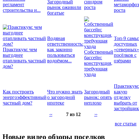
Загородный
синдром
регламент
метаморфо
рынок оживили
роста
строительства и...
роста
богатые
Водяная
Топ-9 самы
ответственность:
доступных
Практикум: чем
как законно
«северных»
Собственный
выгоднее
пользоваться
посёлков с
бассейн:
отапливать частный
водоёмом...
озёрами
конструкция,
дом?
требующая
ухода
Практикум:
Как построить
Что нужно знать
Загородный
какую
энергоэффективный
о загородной
рынок: опять
отделку
частный дом?
ипотеке
неплохо
выбрать от
застройщик
‹‹
7 из 12
››
все статьи
Новые видео обзоры поселков