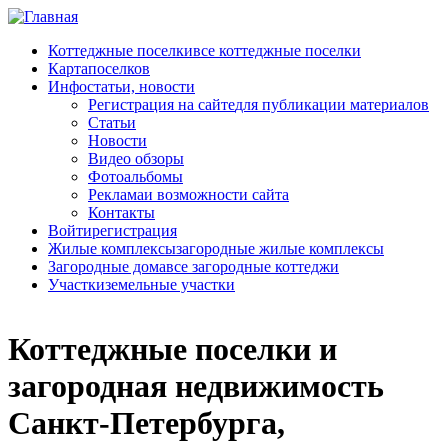
Перейти к основному содержанию
Коттеджные поселки
все коттеджные поселки
Карта
поселков
Инфо
статьи, новости
Регистрация на сайте
для публикации материалов
Статьи
Новости
Видео обзоры
Фотоальбомы
Реклама
и возможности сайта
Контакты
Войти
регистрация
Жилые комплексы
загородные жилые комплексы
Загородные дома
все загородные коттеджи
Участки
земельные участки
Коттеджные поселки и
загородная недвижимость
Санкт-Петербурга,