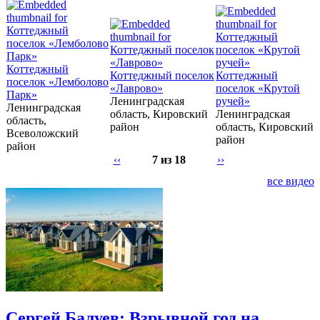
Коттеджный
Коттеджный поселок
Коттеджный
поселок «Лемболово
«Лаврово»
поселок «Крутой
Парк»
Ленинградская
ручей»
Ленинградская
область, Кировский
Ленинградская
область,
район
область, Кировский
Всеволожский
район
район
‹‹
7 из 18
››
все видео
Сергей Балуев: Взрывной год на