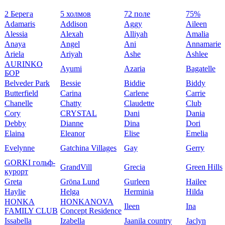
2 Берега
5 холмов
72 поле
75%
Adamaris
Addison
Aggy
Aileen
Alessia
Alexah
Alliyah
Amalia
Anaya
Angel
Ani
Annamarie
Ariela
Ariyah
Ashe
Ashlee
AURINKO
Ayumi
Azaria
Bagatelle
БОР
Belveder Park
Bessie
Biddie
Biddy
Butterfield
Carina
Carlene
Carrie
Chanelle
Chatty
Claudette
Club
Cory
CRYSTAL
Dani
Dania
Debby
Dianne
Dina
Dori
Elaina
Eleanor
Elise
Emelia
Evelynne
Gatchina Villages
Gay
Gerry
GORKI гольф-
GrandVill
Grecia
Green Hills
курорт
Greta
Gröna Lund
Gurleen
Hailee
Haylie
Helga
Herminia
Hilda
HONKA
HONKANOVA
Ileen
Ina
FAMILY CLUB
Concept Residence
Issabella
Izabella
Jaanila country
Jaclyn