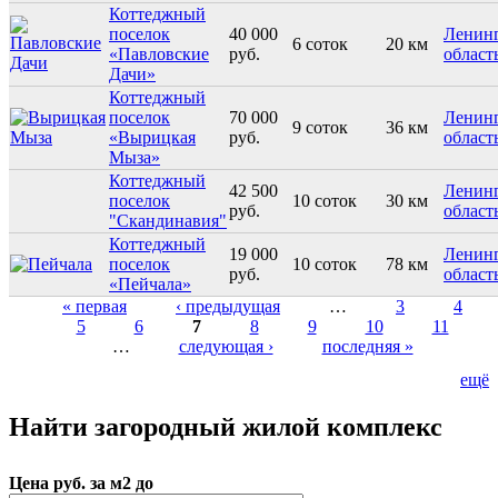
Коттеджный
поселок
40 000
Ленинг
6 соток
20 км
«Павловские
руб.
област
Дачи»
Коттеджный
поселок
70 000
Ленинг
9 соток
36 км
«Вырицкая
руб.
област
Мыза»
Коттеджный
42 500
Ленинг
поселок
10 соток
30 км
руб.
област
"Скандинавия"
Коттеджный
19 000
Ленинг
поселок
10 соток
78 км
руб.
област
«Пейчала»
« первая
‹ предыдущая
…
3
4
5
6
7
8
9
10
11
Страницы
…
следующая ›
последняя »
ещё
Найти загородный жилой комплекс
Цена руб. за м2 до