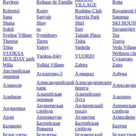
Rayleen
Relique de Famille
Retta
VILLAGE
Robertol
Romy
Roshino Club
Rovaniemi 
Sana
Sariyah
Sarvela Park
Satumaa
Shana
Shay
Shirl
SKI HOUS
Soleil
su
Suri
Suvantojärv
Svetloe Village
Symphony
Taipale Plaza
Tea
Therese
Tierra
Tisha
Tonya
Trina
Valery
Vaskela
Veda Villag
VUOKSA
Wellness cl
Vuoksa-Joky
VUORIO
HOLIDAY park
Суханово
Willa
Yolkki Village
Zahira
Zaira
Австрийская
Агалатово-3
Адмирал
Азбука
деревня
Александрийский
Александровские
Алакюля
Александр
парк
берега
Альпийская
Альпийские
Альбион
Альпино
деревня
Луга
Андреевская
Андреевский
Аннинская
Андреевка
слобода
посад
слобода
Арли
Аропаккузи
Атлантик
Атмосфера
Балтийская
Балтийская
Балаково
Балтия
Ривьера
слобода
Белое озеро
Белозерье
Беломорский
Белоостров