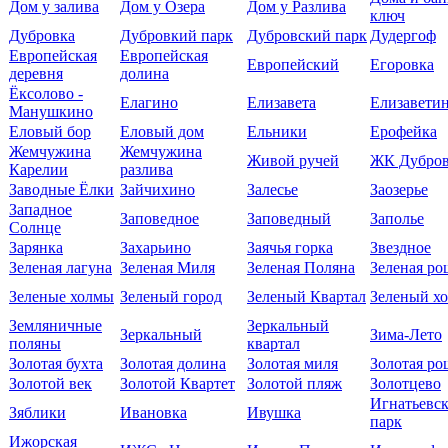
Дом у залива
Дом у Озера
Дом у Разлива
ключ
Дубровка
Дубровкий парк
Дубровский парк
Дудергоф
Европейская
Европейская
Европейский
Егоровка
деревня
долина
Ёксолово -
Елагино
Елизавета
Елизавети
Манушкино
Еловый бор
Еловый дом
Ельники
Ерофейка
Жемчужина
Жемчужина
Живой ручей
ЖК Дубров
Карелии
разлива
Заводные Ёлки
Зайчихино
Залесье
Заозерье
Западное
Заповедное
Заповедный
Заполье
Солнце
Зарянка
Захарьино
Заячья горка
Звездное
Зеленая лагуна
Зеленая Миля
Зеленая Поляна
Зеленая ро
Зеленые холмы
Зеленый город
Зеленый Квартал
Зеленый х
Земляничные
Зеркальный
Зеркальный
Зима-Лето
поляны
квартал
Золотая бухта
Золотая долина
Золотая миля
Золотая ро
Золотой век
Золотой Квартет
Золотой пляж
Золотцево
Игнатьевс
Зяблики
Ивановка
Ивушка
парк
Ижорская