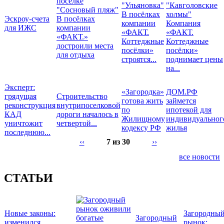
В посёлках
Эскроу-счета
В посёлках
компании
Компания
для ИЖС
компании
«ФАКТ.
«ФАКТ.
«ФАКТ.»
Коттеджные
Коттеджные
достроили места
посёлки»
посёлки»
для отдыха
строятся...
поднимает цены
на...
Эксперт:
«Загородка»
ДОМ.РФ
грядущая
Строительство
готова жить
займется
реконструкция
внутрипоселковой
по
ипотекой для
КАД
дороги началось в
Жилищному
индивидуальног
уничтожит
четвертой...
кодексу РФ
жилья
последнюю...
‹‹
7 из 30
››
все новости
СТАТЬИ
Новые законы:
Загородны
Загородный
изменился
рынок: