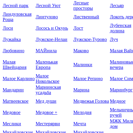
Лесные
Лесной парк
Лесной Уют
Лесьяр
просторы
Линдуловская
Линтулово
Лиственный
Локоть дер
Роща
Лубенская
Лоси
Лосось и Окунь
Лост
долина
Лужайка
Лужское-Нелаи
Лужское-Турово
Луч
Любовино
МАЙнила
Маково
Малая Вай
Малая
Маленькая
Малиновы
Малинки
Швейцария
Европа
вечера
Малое
Малое Карлино
Малое Репино
Малое Сим
Никольское
Мариинская
Мандарин
Марина
Маринбург
усадьба
Матвеевское
Мед души
Медвежья Голова
Медное
Мельничн
Медовое
Медовое +
Мелодия
ручей
МЖК Мил
Меслики
Местерярви
Мечта
дом
Михайловские
Михайловские
Михайловские