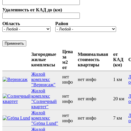
Удаленность от КАД до (км)
Область
Район
Цена
Загородные
Минимальная
от
за
жилые
стоимость
КАД
О
м2
комплексы
квартиры
(км)
от
Жилой
нет
Л
комплекс
нет инфо
1 км
инфо
о
"Вернисаж"
Жилой
комплекс
нет
Л
нет инфо
20 км
"Солнечный
инфо
о
квартет"
Жилой
нет
Л
комплекс
нет инфо
7 км
инфо
о
"Gröna Lund"
Жилой