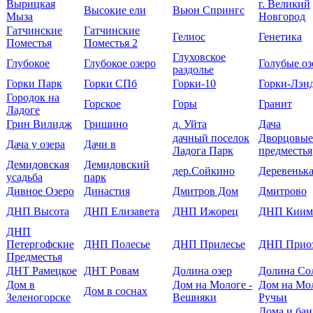
Вырицкая
г. Великий
Высокие ели
Вьюн Спрингс
Мыза
Новгород
Гатчинские
Гатчинские
Гелиос
Генетика
Поместья
Поместья 2
Глуховское
Глубокое
Глубокое озеро
Голубые оз
раздолье
Горки Парк
Горки СПб
Горки-10
Горки-Лэнд
Городок на
Горское
Горы
Гранит
Ладоге
Грин Вилидж
Гришино
д. Уйта
Дача
дачный поселок
Дворцовые
Дача у озера
Дачи в
Ладога Парк
предместья
Демидовская
Демидовский
дер.Сойкино
Деревеньк
усадьба
парк
Дивное Озеро
Династия
Дмитров Дом
Дмитрово
ДНП Высота
ДНП Елизавета
ДНП Ижорец
ДНП Киим
ДНП
Петергофские
ДНП Полесье
ДНП Прилесье
ДНП Приоз
Предместья
ДНТ Рамецкое
ДНТ Ровам
Долина озер
Долина Со
Дом в
Дом на Мологе -
Дом на Мол
Дом в соснах
Зеленогорске
Вешняки
Ручьи
Дома и бан