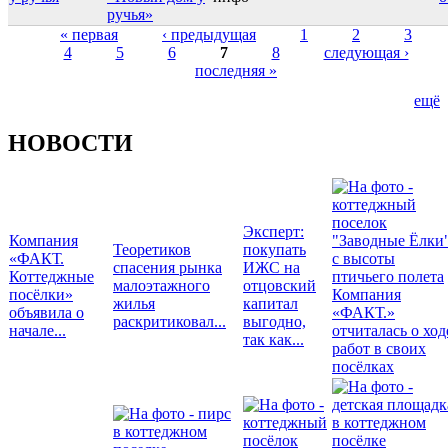
ручья»
« первая
‹ предыдущая
1
2
3
4
5
6
7
8
следующая ›
Страницы
последняя »
ещё
НОВОСТИ
Эксперт:
Компания
Теоретиков
покупать
«ФАКТ.
спасения рынка
ИЖС на
Коттеджные
малоэтажного
отцовский
посёлки»
Компания
жилья
капитал
объявила о
«ФАКТ.»
раскритиковал...
выгодно,
начале...
отчиталась о ход
так как...
работ в своих
посёлках