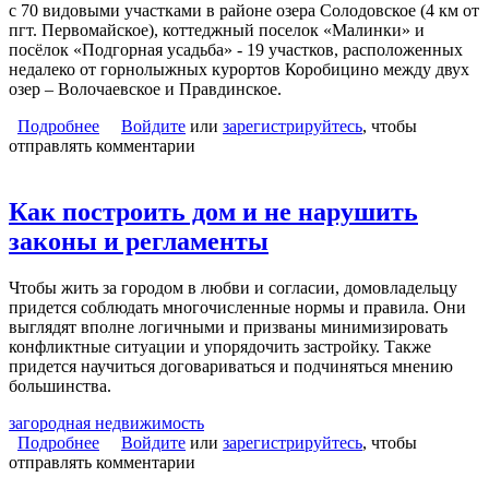
с 70 видовыми участками в районе озера Солодовское (4 км от
пгт. Первомайское), коттеджный поселок «Малинки» и
посёлок «Подгорная усадьба» - 19 участков, расположенных
недалеко от горнолыжных курортов Коробицино между двух
озер – Волочаевское и Правдинское.
Подробнее
о ДНП «Карельский бриз» продлевает акции на
Войдите
или
зарегистрируйтесь
, чтобы
отправлять комментарии
скидки в своих поселках до 15 октября!
Как построить дом и не нарушить
законы и регламенты
Чтобы жить за городом в любви и согласии, домовладельцу
придется соблюдать многочисленные нормы и правила. Они
выглядят вполне логичными и призваны минимизировать
конфликтные ситуации и упорядочить застройку. Также
придется научиться договариваться и подчиняться мнению
большинства.
загородная недвижимость
Подробнее
о Как построить дом и не нарушить законы и
Войдите
или
зарегистрируйтесь
, чтобы
отправлять комментарии
регламенты