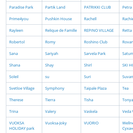
Paradise Park
Partik Land
PATRIKKI CLUB
Petra
Prime4you
Pushkin House
Rachell
Rachi
Rayleen
Relique de Famille
REPINO VILLAGE
Retta
Robertol
Romy
Roshino Club
Rovan
Sana
Sariyah
Sarvela Park
Satu
Shana
Shay
Shirl
SKI 
Soleil
su
Suri
Suvan
Svetloe Village
Symphony
Taipale Plaza
Tea
Therese
Tierra
Tisha
Tony
Trina
Valery
Vaskela
Veda V
VUOKSA
Vuoksa-Joky
VUORIO
Welln
HOLIDAY park
Суха