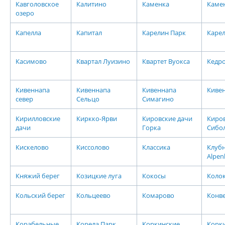
Кавголовское
Калитино
Каменка
Каме
озеро
Капелла
Капитал
Карелин Парк
Карел
Касимово
Квартал Луизино
Квартет Вуокса
Кедр
Кивеннапа
Кивеннапа
Кивеннапа
Киве
север
Сельцо
Симагино
Кирилловские
Киркко-Ярви
Кировские дачи
Киров
дачи
Горка
Сибо
Кискелово
Киссолово
Классика
Клубн
Alpen
Княжий берег
Козицкие луга
Кокосы
Коло
Кольский берег
Кольцеево
Комарово
Конв
Корабельные
Корела Парк
Коркинские
Корк