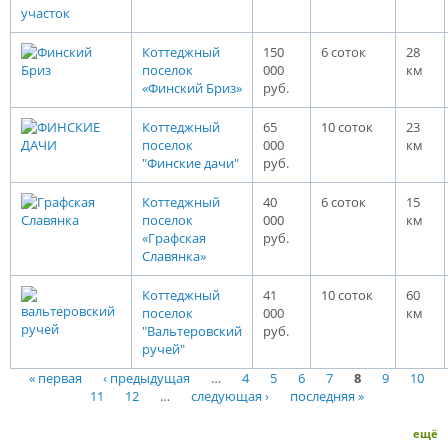
Коттеджный
150
6 соток
28
поселок
000
км
«Финский Бриз»
руб.
Коттеджный
65
10 соток
23
поселок
000
км
"Финские дачи"
руб.
Коттеджный
40
6 соток
15
поселок
000
км
«Графская
руб.
Славянка»
Коттеджный
41
10 соток
60
поселок
000
км
"Вальтеровский
руб.
ручей"
« первая
‹ предыдущая
…
4
5
6
7
8
9
10
Страницы
11
12
…
следующая ›
последняя »
ещё