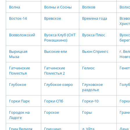
Волна
Волны и Сосны
Волхов
Волхо
Восток-14
Вревское
Времена года
Всево
Хрис
Всеволожский
Вуокса Клуб (СНТ
Вуокса Плюс
Вуокс
Ромашкино)
берег
Вырицкая
Высокие ели
Вьюн Спрингс
г. Ве
Мыза
Новг
Гатчинские
Гатчинские
Гелиос
Генет
Поместья
Поместья 2
Глубокое
Глубокое озеро
Глуховское
Голуб
раздолье
Горки Парк
Горки СПб
Горки-10
Горки
Городок на
Горское
Горы
Гран
Ладоге
Грин Вилидж
Гришино
д. Уйта
Дача