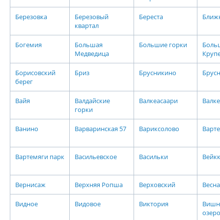
Березовка
Березовый
Береста
Ближ
квартал
Богемия
Большая
Большие горки
Боль
Медведица
Круп
Борисовский
Бриз
Брусникино
Брус
берег
Вайя
Валдайские
Валкеасаари
Валке
горки
Ванино
Варваринская 57
Вариксолово
Варт
Вартемяги парк
Васильевское
Васильки
Вейкк
Вернисаж
Верхняя Ропша
Верховский
Весна
Видное
Видовое
Виктория
Вишн
озер