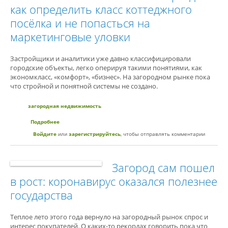
как определить класс коттеджного
посёлка и не попасться на
маркетинговые уловки
Застройщики и аналитики уже давно классифицировали
городские объекты, легко оперируя такими понятиями, как
экономкласс, «комфорт», «бизнес». На загородном рынке пока
что стройной и понятной системы не создано.
загородная недвижимость
Подробнее
о Классовый раздел: как определить класс коттеджного
посёлка и не попасться на маркетинговые уловки
Войдите
или
зарегистрируйтесь
, чтобы отправлять комментарии
Загород сам пошел
в рост: коронавирус оказался полезнее
государства
Теплое лето этого года вернуло на загородный рынок спрос и
интерес покупателей. О каких-то рекордах говорить пока что