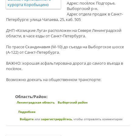
Адрес: посёлок Подгорье,
Выборгский р-н. ⁣⁣⠀
Адрес отдела продаж в Санкт-
Петербурге: улица Чапаева, 25, каб. 505⁣⁣⠀
⁣⁣⠀
ДНП «Козицкие Луга» расположен на Севере Ленинградской
области, в часе езды от Санкт-Петербурга.⁣⁣⠀
⁣⁣⠀
По трассе Скандинавия (М-10) до съезда на Выборгское шоссе
(А-122) от Санкт-Петербурга.⁣⁣⠀
⁣⁣⠀
ВАЖНО: хорошая асфальтирована дорога до самого въезда в
посёлок.⁣⁣⠀
⁣⁣⠀
Возможно доехать на общественном транспорте: ⁣⁣⠀
⁣⁣⠀
Область/Район:
Ленинградская область
Выборгский район
Подробнее
о Коттеджный поселок "Козицкие Луга"
Войдите
или
зарегистрируйтесь
, чтобы отправлять комментарии