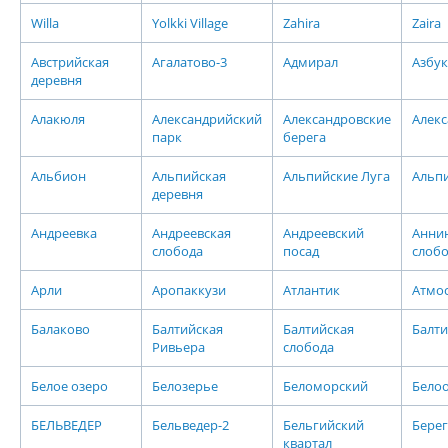
Willa
Yolkki Village
Zahira
Zaira
Австрийская
Агалатово-3
Адмирал
Азбук
деревня
Алакюля
Александрийский
Александровские
Алек
парк
берега
Альбион
Альпийская
Альпийские Луга
Альп
деревня
Андреевка
Андреевская
Андреевский
Анни
слобода
посад
слоб
Арли
Аропаккузи
Атлантик
Атмо
Балаково
Балтийская
Балтийская
Балти
Ривьера
слобода
Белое озеро
Белозерье
Беломорский
Бело
БЕЛЬВЕДЕР
Бельведер-2
Бельгийский
Берег
квартал