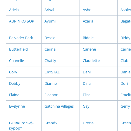
Ariela
Ariyah
Ashe
Ashle
AURINKO БОР
Ayumi
Azaria
Bagate
Belveder Park
Bessie
Biddie
Biddy
Butterfield
Carina
Carlene
Carrie
Chanelle
Chatty
Claudette
Club
Cory
CRYSTAL
Dani
Dania
Debby
Dianne
Dina
Dori
Elaina
Eleanor
Elise
Emeli
Evelynne
Gatchina Villages
Gay
Gerry
GORKI гольф-
GrandVill
Grecia
Green 
курорт