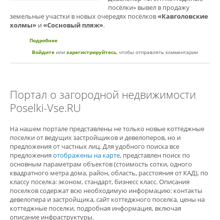
посёлки» вывел в продажу
земельные участки в новых очередях посёлков
«Кавголовские
холмы»
и
«Сосновый пляж»
.
Подробнее
о Компания «ФАКТ.» вывела в продажу новые очереди в
двух коттеджных поселках
Войдите
или
зарегистрируйтесь
, чтобы отправлять комментарии
Портал о загородной недвижимости
Poselki-Vse.RU
На нашем портале представлены не только новые коттеджные
поселки от ведущих застройщиков и девелоперов, но и
предложения от частных лиц. Для удобного поиска все
предложения
отображены на карте
, представлен поиск по
основным параметрам объектов (стоимость сотки, одного
квадратного метра дома, район, область, расстояния от КАД), по
классу поселка: эконом, стандарт, бизнесс класс. Описания
поселков содержат всю необходимую информацию: контакты
девелопера и застройщика, сайт коттеджного поселка, цены на
коттеджные поселки, подробная информация, включая
описание инфраструктуры.