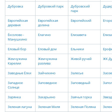
Дубровка
Дубровкий парк
Дубровский
Дуде
парк
Европейская
Европейская
Европейский
Егор
деревня
долина
Ёксолово -
Елагино
Елизавета
Елиза
Манушкино
Еловый бор
Еловый дом
Ельники
Ероф
Жемчужина
Жемчужина
Живой ручей
ЖК Д
Карелии
разлива
Заводные Ёлки
Зайчихино
Залесье
Заоз
Западное
Заповедное
Заповедный
Запо
Солнце
Зарянка
Захарьино
Заячья горка
Звез
Зеленая лагуна
Зеленая Миля
Зеленая Поляна
Зеле