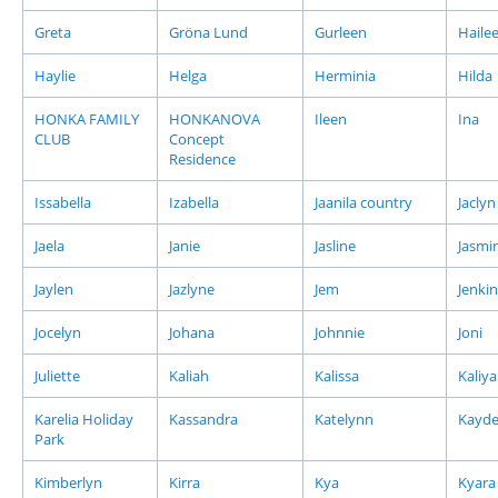
Greta
Gröna Lund
Gurleen
Haile
Haylie
Helga
Herminia
Hilda
HONKA FAMILY
HONKANOVA
Ileen
Ina
CLUB
Concept
Residence
Issabella
Izabella
Jaanila country
Jaclyn
Jaela
Janie
Jasline
Jasmi
Jaylen
Jazlyne
Jem
Jenkin
Jocelyn
Johana
Johnnie
Joni
Juliette
Kaliah
Kalissa
Kaliy
Karelia Holiday
Kassandra
Katelynn
Kayd
Park
Kimberlyn
Kirra
Kya
Kyara