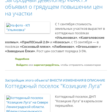
объявил о грядущем повышении цен
на участки
С 1 сентября стоимость
земельных участков вырастет в
коттеджных посёлках
«Ульяновка»
,
«Кавголовские
холмы»
,
«ПриЛЕСный 2.0»
и
«Кокосы»
, с 15 сентября — в
посёлках
«Сосновый пляж»
,
«Любимово»
,
«Огоньково»
и
«Заводные Ёлки»
. Рост цен составит порядка 3-5%.
Подробнее
о Загородный девелопер «ФАКТ.» объявил о грядущем
повышении цен на участки
Войдите
или
зарегистрируйтесь
, чтобы отправлять комментарии
Застройщик этого объекта? ВНЕСТИ ИЗМЕНЕНИЯ В ОПИСАНИЕ
Коттеджный поселок "Козицкие Луга"
Коттеджный поселок ДНП
"Козицкие Луга" в карельском
перешейке.
⠀