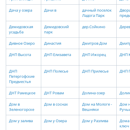
Дача у озера
Дачи в
дачный поселок
Двор
Ладога Парк
пред
Демидовская
Демидовский
дер.Сойкино
Дере
усадьба
парк
Дивное Озеро
Династия
Дмитров Дом
Дмит
ДНП Высота
ДНП Елизавета
ДНП Ижорец
ДНП 
ДНП
ДНП Полесье
ДНП Прилесье
ДНП 
Петергофские
Предместья
ДНТ Рамецкое
ДНТ Ровам
Долина озер
Доли
Дом в
Дом в соснах
Дом на Мологе -
Дом н
Зеленогорске
Вешняки
Ручь
Дом у залива
Дом у Озера
Дом у Разлива
Дома 
ключ