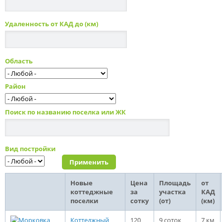
Удаленность от КАД до (км)
Область
Район
Поиск по названию поселка или ЖК
Вид постройки
Новые
Цена
Площадь
от
коттеджные
за
участка
КАД
поселки
сотку
(от)
(км)
Коттеджный
120
9 соток
7 км