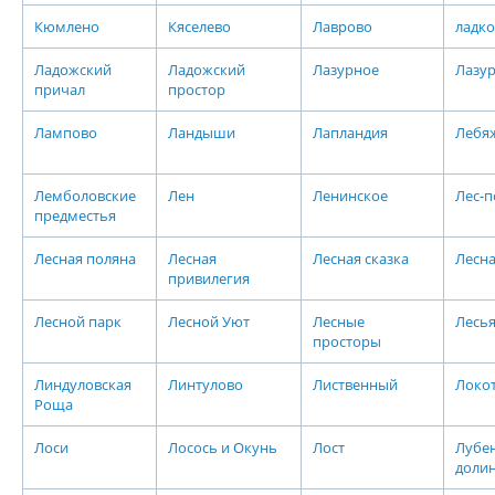
Кюмлено
Кяселево
Лаврово
ладко
Ладожский
Ладожский
Лазурное
Лазу
причал
простор
Лампово
Ландыши
Лапландия
Лебя
Лемболовские
Лен
Ленинское
Лес-п
предместья
Лесная поляна
Лесная
Лесная сказка
Лесна
привилегия
Лесной парк
Лесной Уют
Лесные
Лесь
просторы
Линдуловская
Линтулово
Лиственный
Локот
Роща
Лоси
Лосось и Окунь
Лост
Лубе
доли