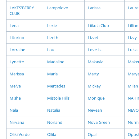
LAKES'BERRY
Lampolovo
Larissa
Laure
CLUB
Lena
Lexie
Liikola Club
Lillian
Litorino
Lizeth
Lizzet
Lizzy
Lorraine
Lou
Love is...
Luisa
Lynette
Madaline
Makayla
Maken
Marissa
Marla
Marty
Mary
Melva
Mercedes
Mickey
Milan
Misha
Mistola Hills
Monique
NAHI
Nala
Natalia
Neveah
NEVO
Nirvana
Norland
Nova Green
Nurmi
Oliki Verde
Ollila
Opal
Opus