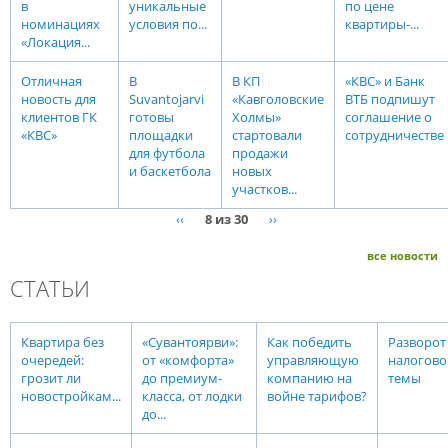
в
уникальные
по цене
номинациях
условия по...
квартиры-...
«Локация...
Отличная
В
В КП
«КВС» и Банк
новость для
Suvantojarvi
«Кавголовские
ВТБ подпишут
клиентов ГК
готовы
Холмы»
соглашение о
«КВС»
площадки
стартовали
сотрудничестве
для футбола
продажи
и баскетбола
новых
участков...
‹‹
8 из 30
››
все новости
СТАТЬИ
Квартира без
«Сувантоярви»:
Как победить
Разворот
очередей:
от «комфорта»
управляющую
налогово
грозит ли
до премиум-
компанию на
темы
новостройкам...
класса, от лодки
войне тарифов?
до...