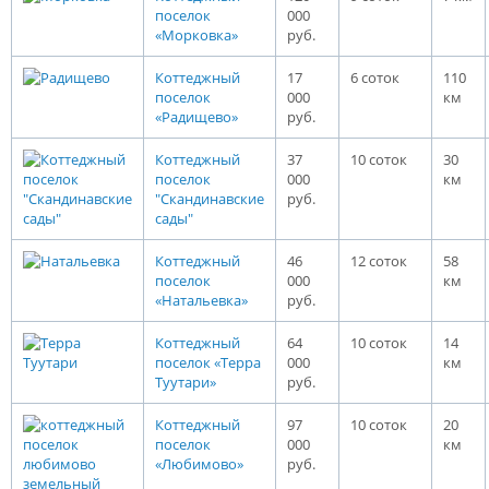
поселок
000
«Морковка»
руб.
Коттеджный
17
6 соток
110
поселок
000
км
«Радищево»
руб.
Коттеджный
37
10 соток
30
поселок
000
км
"Скандинавские
руб.
сады"
Коттеджный
46
12 соток
58
поселок
000
км
«Натальевка»
руб.
Коттеджный
64
10 соток
14
поселок «Терра
000
км
Туутари»
руб.
Коттеджный
97
10 соток
20
поселок
000
км
«Любимово»
руб.