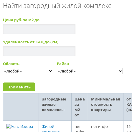
Найти загородный жилой комплекс
Цена руб. за м2 до
Удаленность от КАД до (км)
Область
Район
Загородные
Цена
Минимальная
от
жилые
за
стоимость
КА
комплексы
м2
квартиры
(к
от
Жилой
нет
нет инфо
15
комплекс
инфо
км