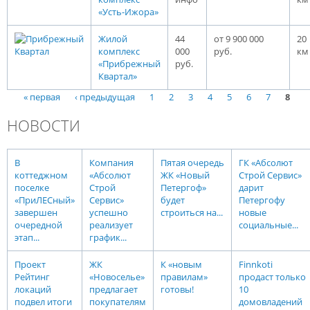
«Усть-Ижора»
Жилой
44
от 9 900 000
20
комплекс
000
руб.
км
«Прибрежный
руб.
Квартал»
« первая
‹ предыдущая
1
2
3
4
5
6
7
8
Страницы
НОВОСТИ
В
Компания
Пятая очередь
ГК «Абсолют
коттеджном
«Абсолют
ЖК «Новый
Строй Сервис»
поселке
Строй
Петергоф»
дарит
«ПриЛЕСный»
Сервис»
будет
Петергофу
завершен
успешно
строиться на...
новые
очередной
реализует
социальные...
этап...
график...
Проект
ЖК
К «новым
Finnkoti
Рейтинг
«Новоселье»
правилам»
продаст только
локаций
предлагает
готовы!
10
подвел итоги
покупателям
домовладений