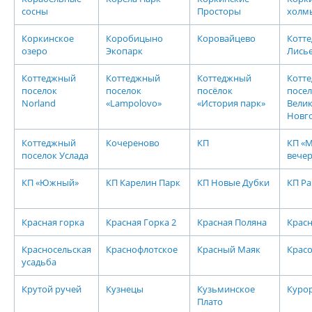
сосны
Просторы
холм
Коркинское
Коробицыно
Коровайцево
Котте
озеро
Экопарк
Лись
Коттеджный
Коттеджный
Коттеджный
Котт
поселок
поселок
посёлок
посел
Norland
«Lampolovo»
«История парк»
Вели
Новг
Коттеджный
Кочереново
КП
КП «
поселок Услада
вече
КП «Южный»
КП Карелин Парк
КП Новые Дубки
КП Р
Красная горка
Красная Горка 2
Красная Поляна
Крас
Красносельская
Краснофлотское
Красный Маяк
Красо
усадьба
Крутой ручей
Кузнецы
Кузьминское
Курор
Плато