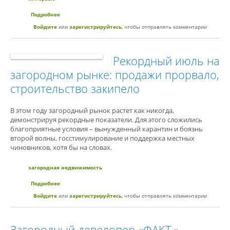
Подробнее
о «Неквартирный» загород: как выбрать готовый дом для
жизни вместо квартиры
Войдите
или
зарегистрируйтесь
, чтобы отправлять комментарии
Рекордный июль на
загородном рынке: продажи прорвало,
строительство закипело
В этом году загородный рынок растет как никогда,
демонстрируя рекордные показатели. Для этого сложились
благоприятные условия – вынужденный карантин и боязнь
второй волны, госстимулирование и поддержка местных
чиновников, хотя бы на словах.
загородная недвижимость
Подробнее
о Рекордный июль на загородном рынке: продажи прорвало,
строительство закипело
Войдите
или
зарегистрируйтесь
, чтобы отправлять комментарии
Загородный девелопер «ФАКТ.»