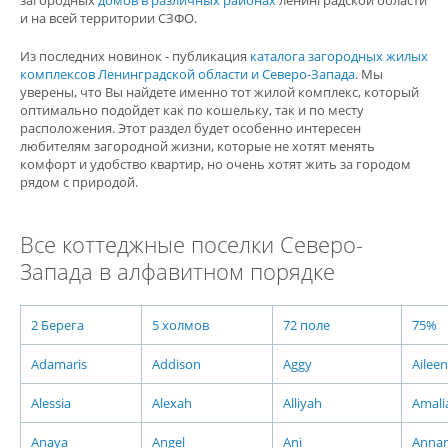
загородных
домов в различных районах
ленинградской области
и на всей территории СЗФО.
Из последних новинок - публикация
каталога загородных жилых
комплексов Ленинградской области и Северо-Запада
. Мы
уверены, что Вы найдете именно тот жилой комплекс, который
оптимально подойдет как по кошельку, так и по месту
расположения. Этот раздел будет особенно интересен
любителям загородной жизни, которые не хотят менять
комфорт и удобство квартир, но очень хотят жить за городом
рядом с природой.
Все коттеджные поселки Северо-
Запада в алфавитном порядке
2 Берега
5 холмов
72 поле
75%
Adamaris
Addison
Aggy
Aileen
Alessia
Alexah
Alliyah
Amali
Anaya
Angel
Ani
Anna