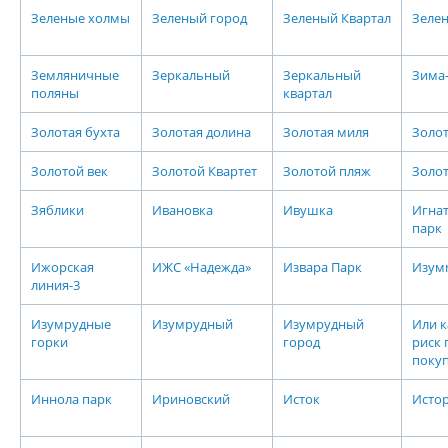
Зеленые холмы
Зеленый город
Зеленый Квартал
Зеле
Земляничные
Зеркальный
Зеркальный
Зима
поляны
квартал
Золотая бухта
Золотая долина
Золотая миля
Золо
Золотой век
Золотой Квартет
Золотой пляж
Золо
Зяблики
Ивановка
Ивушка
Игна
парк
Ижорская
ИЖС «Надежда»
Извара Парк
Изум
линия-3
Изумрудные
Изумрудный
Изумрудный
Или к
горки
город
риск 
покуп
Иннола парк
Ириновский
Исток
Истор