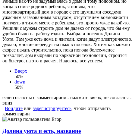
Раньше как-то не задумывалась о доме и тому подобном, но
когда в семье родился ребенок, я поняла, что
многоквартирный дом в городе с его шумными соседями,
ужасным загазованным воздухом, отсутствием возможности
погулять в тихом месте с ребенком, это просто ужас какой-то.
Решили с мужем строить дом не далеко от города, что бы ему
удобно было на работу ездить. Выбрали поселок Долина
Уюта. Там уже есть дома и жители, когда дадут электричество,
думаю, многие переедут на пмж в поселок. Хотим как можно
скорее начать строительство, пока погода более-менее
позволяет, дом выбрали по каркасной технологии, строится
он быстро, на это и расчет. Надеюсь, все успеем.
Вверх
50%
down
50%
если согласны с комментарием - нажмите вверх, не согласны -
вниз
Войдите
или
зарегистрируйтесь
, чтобы отправлять
комментарии
Долина уюта и есть, название