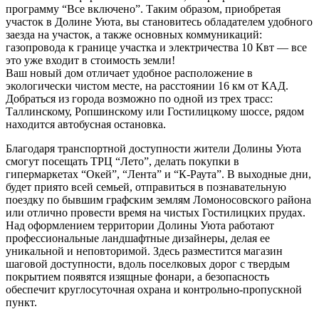
программу “Все включено”. Таким образом, приобретая
участок в Долине Уюта, вы становитесь обладателем удобного
заезда на участок, а также основных коммуникаций:
газопровода к границе участка и электричества 10 Квт — все
это уже входит в стоимость земли!
Ваш новый дом отличает удобное расположение в
экологически чистом месте, на расстоянии 16 км от КАД.
Добраться из города возможно по одной из трех трасс:
Таллинскому, Ропшинскому или Гостилицкому шоссе, рядом
находится автобусная остановка.
Благодаря транспортной доступности жители Долины Уюта
смогут посещать ТРЦ “Лето”, делать покупки в
гипермаркетах “Окей”, “Лента” и “К-Раута”. В выходные дни,
будет приято всей семьей, отправиться в познавательную
поездку по бывшим графским землям Ломоносовского района
или отлично провести время на чистых Гостилицких прудах.
Над оформлением территории Долины Уюта работают
профессиональные ландшафтные дизайнеры, делая ее
уникальной и неповторимой. Здесь разместится магазин
шаговой доступности, вдоль поселковых дорог с твердым
покрытием появятся изящные фонари, а безопасность
обеспечит круглосуточная охрана и контрольно-пропускной
пункт.