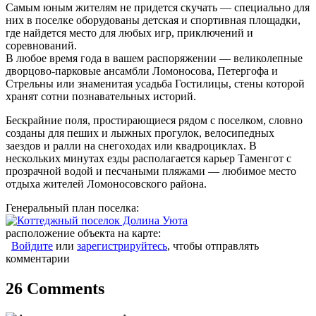
Самым юным жителям не придется скучать — специально для
них в поселке оборудованы детская и спортивная площадки,
где найдется место для любых игр, приключений и
соревнований.
В любое время года в вашем распоряжении — великолепные
дворцово-парковые ансамбли Ломоносова, Петергофа и
Стрельны или знаменитая усадьба Гостилицы, стены которой
хранят сотни познавательных историй.
Бескрайние поля, простирающиеся рядом с поселком, словно
созданы для пеших и лыжных прогулок, велосипедных
заездов и ралли на снегоходах или квадроциклах. В
нескольких минутах езды располагается карьер Таменгот с
прозрачной водой и песчаными пляжами — любимое место
отдыха жителей Ломоносовского района.
Генеральный план поселка:
расположение объекта на карте:
Войдите
или
зарегистрируйтесь
, чтобы отправлять
комментарии
26 Comments