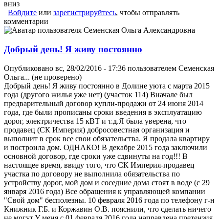
вниз
Войдите
или
зарегистрируйтесь
, чтобы отправлять
комментарии
Добрый день! Я живу постоянно
Опубликовано вс, 28/02/2016 - 17:36 пользователем
Семенская
Ольга... (не проверено)
Добрый день! Я живу постоянно в Долине уюта с марта 2015
года (другого жилья уже нет) (участок 114) Вначале был
предварительный договор купли-продажи от 24 июня 2014
года, где были прописаны сроки введения в эксплуатацию
дорог, электричества 15 кВТ и т.д.Я была уверена, что
продавец (СК Империя) добросовестная организация и
выполнит в срок все свои обязательства. Я продала квартиру
и построила дом. ОДНАКО! В декабре 2015 года заключили
основной договор, где сроки уже сдвинуты на год!!! В
настоящее время, ввиду того, что СК Империя-продавец
участка по договору не выполнила обязательства по
устройству дорог, мой дом и соседние дома стоят в воде (с 29
января 2016 года) Все обращения к управляющей компании
"Свой дом" бесполезны. 10 февраля 2016 года по телефону г-н
Книжник Г.Б. и Коржавин О.В. пояснили, что сделать ничего
не могут.У меня с 01 февраля 2016 года направлена претензия