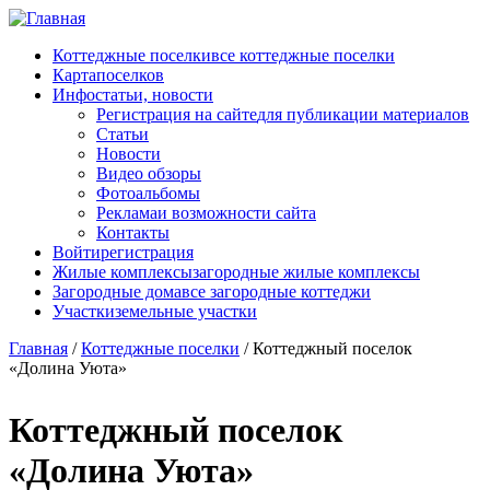
Перейти к основному содержанию
Коттеджные поселки
все коттеджные поселки
Карта
поселков
Инфо
статьи, новости
Регистрация на сайте
для публикации материалов
Статьи
Новости
Видео обзоры
Фотоальбомы
Реклама
и возможности сайта
Контакты
Войти
регистрация
Жилые комплексы
загородные жилые комплексы
Загородные дома
все загородные коттеджи
Участки
земельные участки
Главная
/
Коттеджные поселки
/
Коттеджный поселок
«Долина Уюта»
Коттеджный поселок
«Долина Уюта»