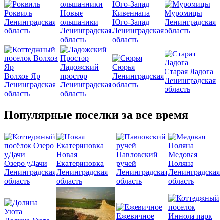
Роквиль
Новые
Кивеннапа
Муромицы
Ленинградская
ольшаники
Юго-Запад
Ленинградская
область
Ленинградская
Ленинградская
область
область
область
Ладожский
Сюрья
Старая Ладога
Волхов Яр
простор
Ленинградская
Ленинградская
Ленинградская
Ленинградская
область
область
область
область
Популярные поселки за все время
Новая
Павловский
Медовая
Озеро уДачи
Екатериновка
ручей
Поляна
Ленинградская
Ленинградская
Ленинградская
Ленинградская
область
область
область
область
Ежевичное