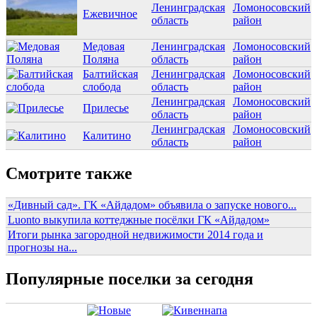
Ленинградская
Ломоносовский
Ежевичное
область
район
Медовая
Ленинградская
Ломоносовский
Поляна
область
район
Балтийская
Ленинградская
Ломоносовский
слобода
область
район
Ленинградская
Ломоносовский
Прилесье
область
район
Ленинградская
Ломоносовский
Калитино
область
район
Смотрите также
«Дивный сад». ГК «Айдадом» объявила о запуске нового...
Luonto выкупила коттеджные посёлки ГК «Айдадом»
Итоги рынка загородной недвижимости 2014 года и
прогнозы на...
Популярные поселки за сегодня