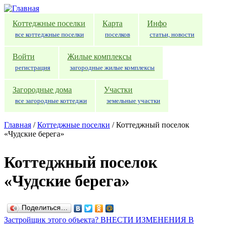
Перейти к основному содержанию
Коттеджные поселки
Карта
Инфо
все коттеджные поселки
поселков
статьи, новости
Войти
Жилые комплексы
регистрация
загородные жилые комплексы
Загородные дома
Участки
все загородные коттеджи
земельные участки
Главная
/
Коттеджные поселки
/
Коттеджный поселок
«Чудские берега»
Коттеджный поселок
«Чудские берега»
Поделиться…
Застройщик этого объекта? ВНЕСТИ ИЗМЕНЕНИЯ В