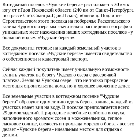
Котеджный поселок «Чудские берега» расположен в 30 км к
югу от г.Гдов Псковской области (240 км от Санкт-Петербурга
по трассе Спб-Сланцы-Гдов-Псков), вблизи д. Подлипье.
Строительством этого поселка на побережье Раскопельского
залива Чудского озера мы значительно расширили географию
уникальных мест нахождения наших коттеджных поселков «у
большой воды». «Чудские берега».
Все документы готовы: на каждый земельный участок в
коттеджном поселке «Чудские берега» имеется свидетельство
о собственности и кадастровый паспорт.
Сейчас каждый покупатель имеет уникальную возможность
купить участок на берегу Чудского озера с рассрочкой
платежа. Земля на Чудском озере - это не только прекрасное
место для строительства дома, но и хорошее вложение денег.
Все земельные участки в коттеджном поселке "Чудские
берега" образуют одну линию вдоль берега залива, каждый из
участков имеет вид на воду. В поселке предполагается всего
29 домовладений. Природные лечебные свойства воздуха,
наполненного ароматом сосен и можжевельника, теплое
ласковое солнце, свежесть и прохлада морского бриза - все это
делает «Чудские берега» идеальным местом для отдыха с
детьми.