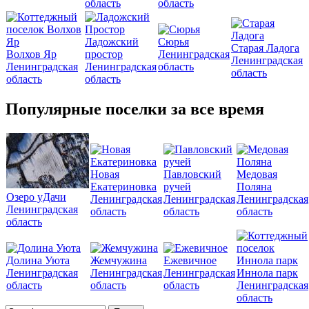
область
область
Ладожский
Сюрья
Старая Ладога
Волхов Яр
простор
Ленинградская
Ленинградская
Ленинградская
Ленинградская
область
область
область
область
Популярные поселки за все время
Новая
Павловский
Медовая
Екатериновка
ручей
Поляна
Озеро уДачи
Ленинградская
Ленинградская
Ленинградская
Ленинградская
область
область
область
область
Долина Уюта
Жемчужина
Ежевичное
Ленинградская
Ленинградская
Ленинградская
Иннола парк
область
область
область
Ленинградская
область