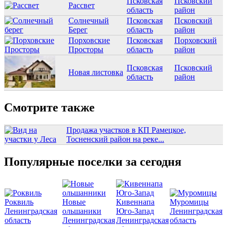
Псковская
Псковский
Рассвет
область
район
Солнечный
Псковская
Псковский
Берег
область
район
Порховские
Псковская
Порховский
Просторы
область
район
Псковская
Псковский
Новая листовка
область
район
Смотрите также
Продажа участков в КП Рамецкое,
Тосненский район на реке...
Популярные поселки за сегодня
Роквиль
Новые
Кивеннапа
Муромицы
Ленинградская
ольшаники
Юго-Запад
Ленинградская
область
Ленинградская
Ленинградская
область