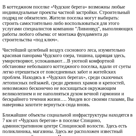
В коттеджном поселке «Чудские берега» возможны любые
индивидуальные проекты частной застройки. Строительный
подряд не обязателен. Жители поселка могут выбирать:
строить самостоятельно либо воспользоваться для этого
услугами специалистов компании "Ливинвуд", выполняющих
работы любого объема: от монтажа фундамента до
строительства «под ключ».
Чистейший целебный воздух соснового леса, изумительно
красивая панорама Чудского озера, тишина, царящая здесь,
умиротворяют, успокаивают…В уютной комфортной
обстановке небольшого коттеджного поселка, вдали от суеты
легко отрешиться от повседневных забот и житейских
проблем. Находясь в «Чудских берегах», среди сказочных
летописных пейзажей, среди древних храмов и крепостей,
невозможно бесконечно не восхищаться окружающим
великолепием и не наполняться духом вечной гармонии и
бескрайнего течения жизни…. Увидев все своими глазами, Вы
наверняка захотите вернуться сюда вновь.
Ближайшие объекты социальной инфраструктуры находятся в
7 км от «Чудских берегов» в поселке Спицино,
административном центре Спицинской волости. Здесь есть
поликлиника, магазины. Здесь же расположен известный