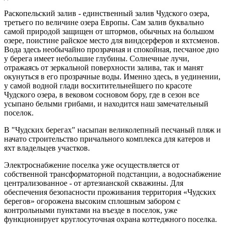
Раскопельский залив - единственный залив Чудского озера,
третьего по величине озера Европы. Сам залив буквально
самой природой защищен от штормов, обычных на большом
озере, поистине райское место для виндсерферов и яхтсменов.
Вода здесь необычайно прозрачная и спокойная, песчаное дно
у берега имеет небольшие глубины. Солнечные лучи,
отражаясь от зеркальной поверхности залива, так и манят
окунуться в его прозрачные воды. Именно здесь, в уединении,
у самой водной глади восхитительнейшего по красоте
Чудского озера, в вековом сосновом бору, где в сезон все
усыпано белыми грибами, и находится наш замечательный
поселок.
В "Чудских берегах" насыпан великолепный песчаный пляж и
начато строительство причального комплекса для катеров и
яхт владельцев участков.
Электроснабжение поселка уже осуществляется от
собственной трансформаторной подстанции, а водоснабжение
централизованное - от артезианской скважины. Для
обеспечения безопасности проживания территория «Чудских
берегов» огорожена высоким сплошным забором с
контрольными пунктами на въезде в поселок, уже
функционирует круглосуточная охрана коттеджного поселка.