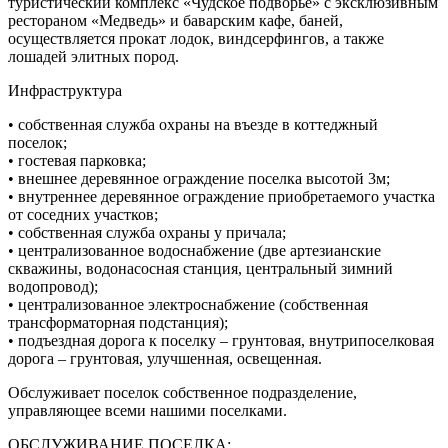
туристический комплекс «Чудское подворье» с эксклюзивным
рестораном «Медведь» и баварским кафе, баней,
осуществляется прокат лодок, виндсерфингов, а также
лошадей элитных пород.
Инфраструктура
• собственная служба охраны на въезде в коттеджный
поселок;
• гостевая парковка;
• внешнее деревянное ограждение поселка высотой 3м;
• внутреннее деревянное ограждение приобретаемого участка
от соседних участков;
• собственная служба охраны у причала;
• централизованное водоснабжение (две артезианские
скважины, водонасосная станция, центральный зимний
водопровод);
• централизованное электроснабжение (собственная
трансформаторная подстанция);
• подъездная дорога к поселку – грунтовая, внутрипоселковая
дорога – грунтовая, улучшенная, освещенная.
Обслуживает поселок собственное подразделение,
управляющее всеми нашими поселками.
ОБСЛУЖИВАНИЕ ПОСЕЛКА: