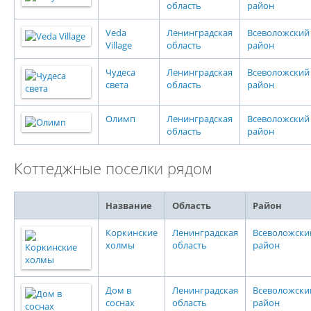
область
район
Veda
Ленинградская
Всеволожский
Village
область
район
Чудеса
Ленинградская
Всеволожский
света
область
район
Олимп
Ленинградская
Всеволожский
область
район
Коттеджные поселки рядом
Название
Область
Район
Коркинские
Ленинградская
Всеволожски
холмы
область
район
Дом в
Ленинградская
Всеволожски
соснах
область
район