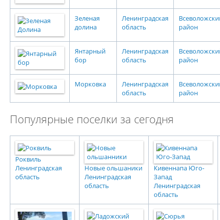
Зеленая
Ленинградская
Всеволожски
долина
область
район
Янтарный
Ленинградская
Всеволожски
бор
область
район
Морковка
Ленинградская
Всеволожски
область
район
Популярные поселки за сегодня
Роквиль
Ленинградская
Новые ольшаники
Кивеннапа Юго-
область
Ленинградская
Запад
область
Ленинградская
область