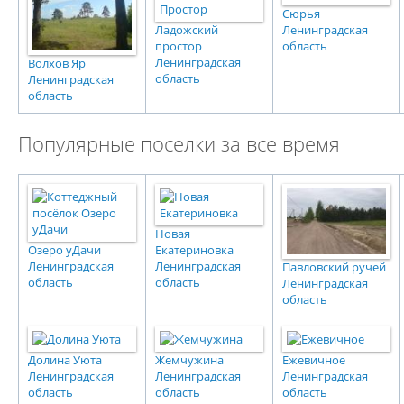
Сюрья
Ладожский
Ленинградская
простор
область
Ленинградская
Волхов Яр
область
Ленинградская
область
Популярные поселки за все время
Новая
Озеро уДачи
Екатериновка
Ленинградская
Ленинградская
Павловский ручей
область
область
Ленинградская
область
Долина Уюта
Жемчужина
Ежевичное
Ленинградская
Ленинградская
Ленинградская
область
область
область