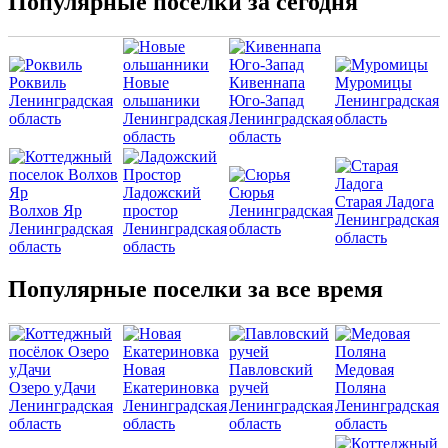
Популярные поселки за сегодня
Роквиль
Новые
Кивеннапа
Муромицы
Ленинградская
ольшаники
Юго-Запад
Ленинградская
область
Ленинградская
Ленинградская
область
область
область
Ладожский
Сюрья
Старая Ладога
Волхов Яр
простор
Ленинградская
Ленинградская
Ленинградская
Ленинградская
область
область
область
область
Популярные поселки за все время
Новая
Павловский
Медовая
Озеро уДачи
Екатериновка
ручей
Поляна
Ленинградская
Ленинградская
Ленинградская
Ленинградская
область
область
область
область