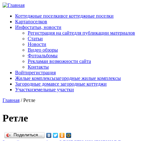
Перейти к основному содержанию
Коттеджные поселки
все коттеджные поселки
Карта
поселков
Инфо
статьи, новости
Регистрация на сайте
для публикации материалов
Статьи
Новости
Видео обзоры
Фотоальбомы
Реклама
и возможности сайта
Контакты
Войти
регистрация
Жилые комплексы
загородные жилые комплексы
Загородные дома
все загородные коттеджи
Участки
земельные участки
Главная
/
Ретле
Ретле
Поделиться…