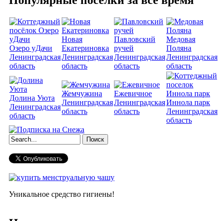
Популярные поселки за все время
Новая
Павловский
Медовая
Озеро уДачи
Екатериновка
ручей
Поляна
Ленинградская
Ленинградская
Ленинградская
Ленинградская
область
область
область
область
Жемчужина
Ежевичное
Долина Уюта
Ленинградская
Ленинградская
Иннола парк
Ленинградская
область
область
Ленинградская
область
область
Форма поиска
Уникальное средство гигиены!