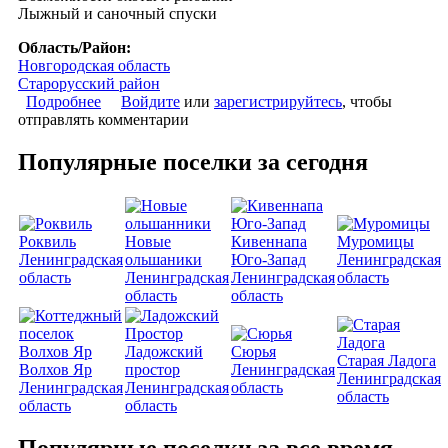
Лыжный и саночный спуски
Область/Район:
Новгородская область
Старорусский район
Подробнее
о Коттеджный поселок «Снежа»
Войдите
или
зарегистрируйтесь
, чтобы
отправлять комментарии
Популярные поселки за сегодня
Роквиль
Новые
Кивеннапа
Муромицы
Ленинградская
ольшаники
Юго-Запад
Ленинградская
область
Ленинградская
Ленинградская
область
область
область
Ладожский
Сюрья
Старая Ладога
Волхов Яр
простор
Ленинградская
Ленинградская
Ленинградская
Ленинградская
область
область
область
область