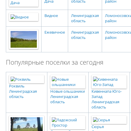
Дача
область
район
Видное
Ленинградская
Ломоносовск
область
район
Ежевичное
Ленинградская
Ломоносовск
область
район
Популярные поселки за сегодня
Роквиль
Ленинградская
Новые ольшаники
Кивеннапа Юго-
область
Ленинградская
Запад
область
Ленинградская
область
Сюрья