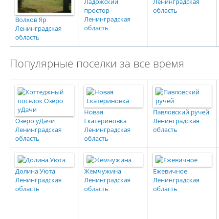
Ладожский
Ленинградская
простор
область
Ленинградская
Волхов Яр
область
Ленинградская
область
Популярные поселки за все время
Новая
Павловский ручей
Озеро уДачи
Екатериновка
Ленинградская
Ленинградская
Ленинградская
область
область
область
Долина Уюта
Жемчужина
Ежевичное
Ленинградская
Ленинградская
Ленинградская
область
область
область