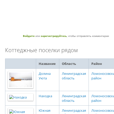
Войдите
или
зарегистрируйтесь
, чтобы отправлять комментарии
Коттеджные поселки рядом
Название
Область
Район
Долина
Ленинградская
Ломоносовск
Уюта
область
район
Находка
Ленинградская
Ломоносовск
область
район
Южная
Ленинградская
Ломоносовск