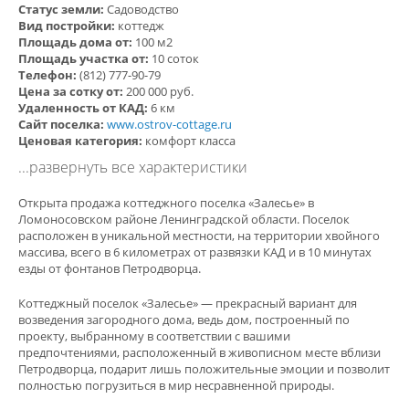
Статус земли:
Садоводство
Вид постройки:
коттедж
Площадь дома от:
100 м2
Площадь участка от:
10 соток
Телефон:
(812) 777-90-79
Цена за сотку от:
200 000 руб.
Удаленность от КАД:
6 км
Сайт поселка:
www.ostrov-cottage.ru
Ценовая категория:
комфорт класса
...развернуть все характеристики
Открыта продажа коттеджного поселка «Залесье» в
Ломоносовском районе Ленинградской области. Поселок
расположен в уникальной местности, на территории хвойного
массива, всего в 6 километрах от развязки КАД и в 10 минутах
езды от фонтанов Петродворца.
Коттеджный поселок «Залесье» — прекрасный вариант для
возведения загородного дома, ведь дом, построенный по
проекту, выбранному в соответствии с вашими
предпочтениями, расположенный в живописном месте вблизи
Петродворца, подарит лишь положительные эмоции и позволит
полностью погрузиться в мир несравненной природы.