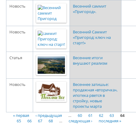
Новость
Весенний саммит
«Пригород».
Новость
Весенний Саммит
«Пригород: ключ на
старт!»
Статья
Весенние итоги
внушают реализм
Новость
Весеннее затишье:
продажная «вторичка»,
ипотека рвется в
стройку, новые
проекты марта
« первая
‹ предыдущая
…
60
61
62
63
64
Страницы
65
66
67
68
…
следующая ›
последняя »