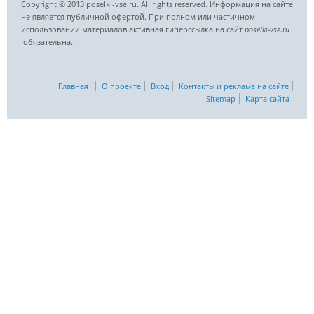
Copyright © 2013 poselki-vse.ru. All rights reserved. Информация на сайте
не является публичной офертой. При полном или частичном
использовании материалов активная гиперссылка на сайт
poselki-vse.ru​
обязательна.
Главная
О проекте
Вход
Контакты и реклама на сайте
Sitemap
Карта сайта