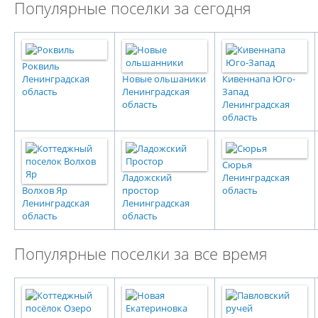
Популярные поселки за сегодня
Роквиль
Ленинградская
Новые ольшаники
Кивеннапа Юго-
область
Ленинградская
Запад
область
Ленинградская
область
Сюрья
Ладожский
Ленинградская
Волхов Яр
простор
область
Ленинградская
Ленинградская
область
область
Популярные поселки за все время