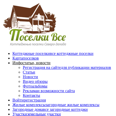
Перейти к основному содержанию
Коттеджные поселки
все коттеджные поселки
Карта
поселков
Инфо
статьи, новости
Регистрация на сайте
для публикации материалов
Статьи
Новости
Видео обзоры
Фотоальбомы
Реклама
и возможности сайта
Контакты
Войти
регистрация
Жилые комплексы
загородные жилые комплексы
Загородные дома
все загородные коттеджи
Участки
земельные участки