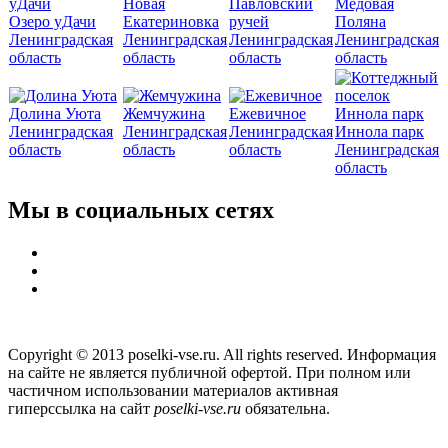
Новая
Павловский
Медовая
Озеро уДачи
Екатериновка
ручей
Поляна
Ленинградская
Ленинградская
Ленинградская
Ленинградская
область
область
область
область
Долина Уюта
Жемчужина
Ежевичное
Ленинградская
Ленинградская
Ленинградская
Иннола парк
область
область
область
Ленинградская
область
Мы в социальных сетях
Copyright © 2013 poselki-vse.ru. All rights reserved. Информация
на сайте не является публичной офертой. При полном или
частичном использовании материалов активная
гиперссылка на сайт
poselki-vse.ru​
обязательна.