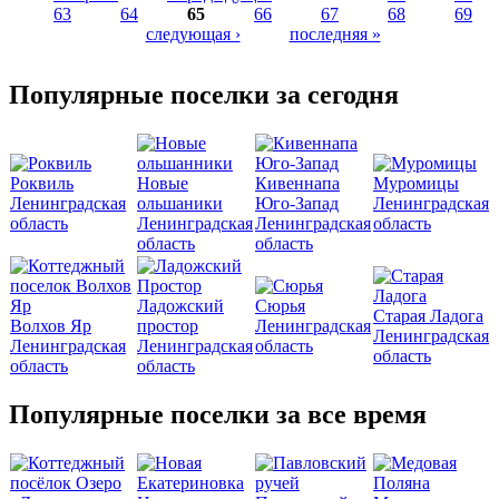
63
64
65
66
67
68
69
Страницы
следующая ›
последняя »
Популярные поселки за сегодня
Роквиль
Новые
Кивеннапа
Муромицы
Ленинградская
ольшаники
Юго-Запад
Ленинградская
область
Ленинградская
Ленинградская
область
область
область
Ладожский
Сюрья
Старая Ладога
Волхов Яр
простор
Ленинградская
Ленинградская
Ленинградская
Ленинградская
область
область
область
область
Популярные поселки за все время