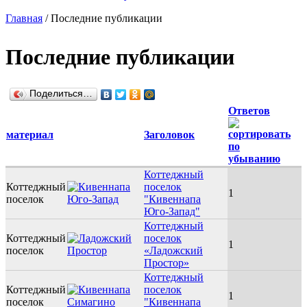
Главная
/
Последние публикации
Последние публикации
Поделиться…
Ответов
материал
Заголовок
Коттеджный
Коттеджный
поселок
1
поселок
"Кивеннапа
Юго-Запад"
Коттеджный
Коттеджный
поселок
1
поселок
«Ладожский
Простор»
Коттеджный
Коттеджный
поселок
1
поселок
"Кивеннапа