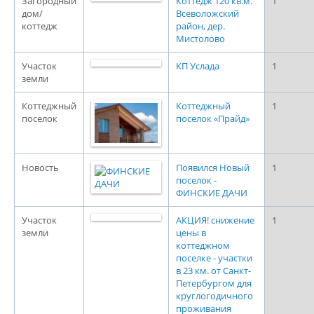
Загородный
Коттедж 120 кв.м.
1
дом/
Всеволожский
коттедж
район, дер.
Мистолово
Участок
КП Услада
1
земли
Коттеджный
Коттеджный
1
поселок
поселок «Прайд»
Новость
Появился Новый
1
поселок -
ФИНСКИЕ ДАЧИ
Участок
АКЦИЯ! снижение
1
земли
цены в
коттеджном
поселке - участки
в 23 км. от Санкт-
Петербургом для
круглогодичного
проживания