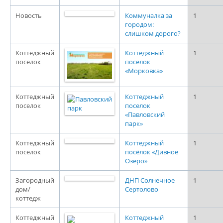
Новость
Коммуналка за
1
городом:
слишком дорого?
Коттеджный
Коттеджный
1
поселок
поселок
«Морковка»
Коттеджный
Коттеджный
1
поселок
поселок
«Павловский
парк»
Коттеджный
Коттеджный
1
поселок
посёлок «Дивное
Озеро»
Загородный
ДНП Солнечное
1
дом/
Сертолово
коттедж
Коттеджный
Коттеджный
1