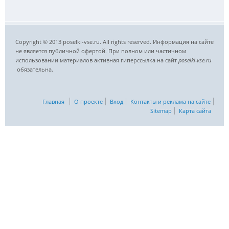
Copyright © 2013 poselki-vse.ru. All rights reserved. Информация на сайте
не является публичной офертой. При полном или частичном
использовании материалов активная гиперссылка на сайт
poselki-vse.ru​
обязательна.
Главная
О проекте
Вход
Контакты и реклама на сайте
Sitemap
Карта сайта