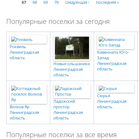
Страницы
67
68
69
70
следующая ›
последняя »
Популярные поселки за сегодня
Роквиль
Ленинградская
Кивеннапа Юго-
область
Запад
Ленинградская
Новые ольшаники
область
Ленинградская
область
Сюрья
Ладожский
Ленинградская
Волхов Яр
простор
область
Ленинградская
Ленинградская
область
область
Популярные поселки за все время