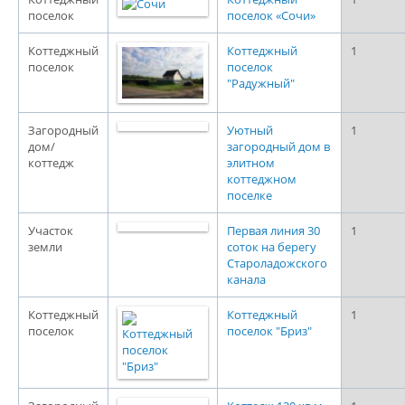
поселок
поселок «Сочи»
Коттеджный
Коттеджный
1
поселок
поселок
"Радужный"
Загородный
Уютный
1
дом/
загородный дом в
коттедж
элитном
коттеджном
поселке
Участок
Первая линия 30
1
земли
соток на берегу
Староладожского
канала
Коттеджный
Коттеджный
1
поселок
поселок "Бриз"