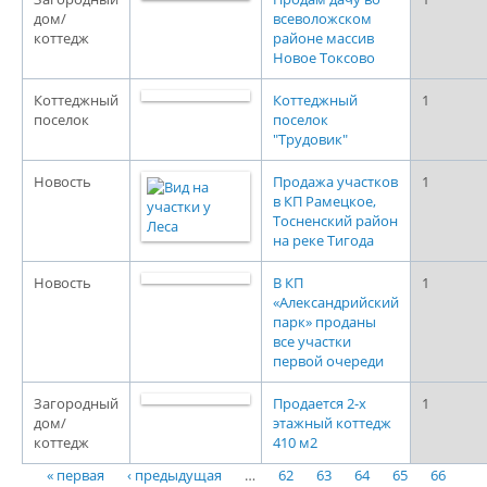
дом/
всеволожском
коттедж
районе массив
Новое Токсово
Коттеджный
Коттеджный
1
поселок
поселок
"Трудовик"
Новость
Продажа участков
1
в КП Рамецкое,
Тосненский район
на реке Тигода
Новость
В КП
1
«Александрийский
парк» проданы
все участки
первой очереди
Загородный
Продается 2-х
1
дом/
этажный коттедж
коттедж
410 м2
« первая
‹ предыдущая
…
62
63
64
65
66