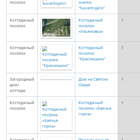
поселок
оселок
"Suvantojarvi"
Коттеджный
Коттеджный
1
поселок
поселок
«Ульяновка»
Коттеджный
Коттеджный
1
поселок
поселок
"Красницино"
Загородный
Дом на Святом
1
дом/
Озере
коттедж
Коттеджный
Коттеджный
1
поселок
посёлок «Заячья
горка»
Загородный
Продам дачу во
1