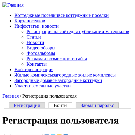
Перейти к основному содержанию
Коттеджные поселки
все коттеджные поселки
Карта
поселков
Инфо
статьи, новости
Регистрация на сайте
для публикации материалов
Статьи
Новости
Видео обзоры
Фотоальбомы
Реклама
и возможности сайта
Контакты
Войти
регистрация
Жилые комплексы
загородные жилые комплексы
Загородные дома
все загородные коттеджи
Участки
земельные участки
Главная
/
Регистрация пользователя
Регистрация
Войти
(активная вкладка)
Забыли пароль?
Главные вкладки
Регистрация пользователя