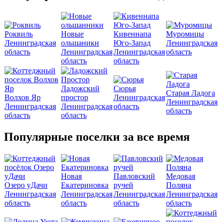
Роквиль
Новые
Кивеннапа
Муромицы
Ленинградская
ольшаники
Юго-Запад
Ленинградская
область
Ленинградская
Ленинградская
область
область
область
Ладожский
Сюрья
Старая Ладога
Волхов Яр
простор
Ленинградская
Ленинградская
Ленинградская
Ленинградская
область
область
область
область
Популярные поселки за все время
Новая
Павловский
Медовая
Озеро уДачи
Екатериновка
ручей
Поляна
Ленинградская
Ленинградская
Ленинградская
Ленинградская
область
область
область
область