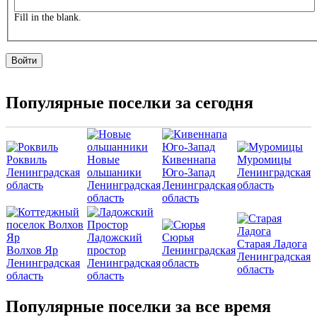
Fill in the blank.
Популярные поселки за сегодня
Роквиль
Новые
Кивеннапа
Муромицы
Ленинградская
ольшаники
Юго-Запад
Ленинградская
область
Ленинградская
Ленинградская
область
область
область
Ладожский
Сюрья
Старая Ладога
Волхов Яр
простор
Ленинградская
Ленинградская
Ленинградская
Ленинградская
область
область
область
область
Популярные поселки за все время