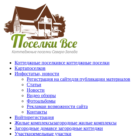
Перейти к основному содержанию
Коттеджные поселки
все коттеджные поселки
Карта
поселков
Инфо
статьи, новости
Регистрация на сайте
для публикации материалов
Статьи
Новости
Видео обзоры
Фотоальбомы
Реклама
и возможности сайта
Контакты
Войти
регистрация
Жилые комплексы
загородные жилые комплексы
Загородные дома
все загородные коттеджи
Участки
земельные участки