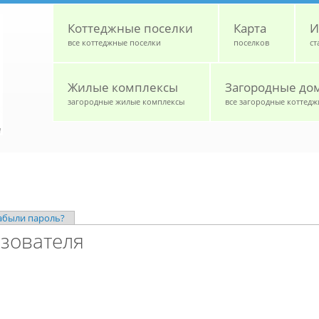
Коттеджные поселки
Карта
И
все коттеджные поселки
поселков
ст
Жилые комплексы
Загородные до
загородные жилые комплексы
все загородные коттедж
ая вкладка)
абыли пароль?
зователя