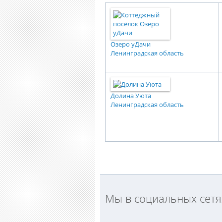
Озеро уДачи
Ленинградская область
Долина Уюта
Ленинградская область
Мы в социальных сетя