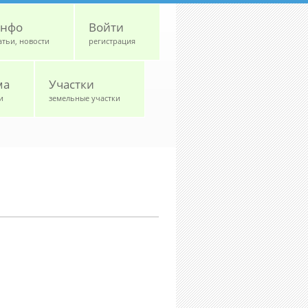
нфо
Войти
атьи, новости
регистрация
ма
Участки
и
земельные участки