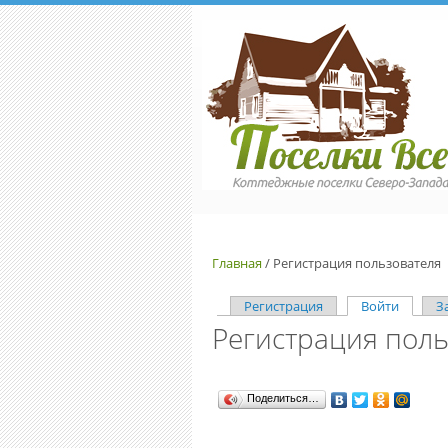
Перейти к основному содержанию
Главная
/
Регистрация пользователя
Регистрация
Войти
(активн
З
Регистрация поль
Главные вкладки
Поделиться…