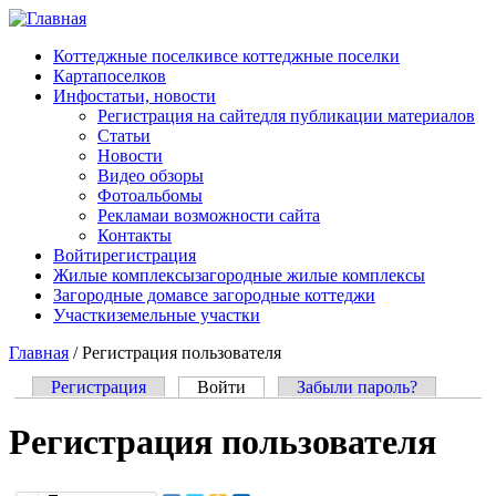
Перейти к основному содержанию
Коттеджные поселки
все коттеджные поселки
Карта
поселков
Инфо
статьи, новости
Регистрация на сайте
для публикации материалов
Статьи
Новости
Видео обзоры
Фотоальбомы
Реклама
и возможности сайта
Контакты
Войти
регистрация
Жилые комплексы
загородные жилые комплексы
Загородные дома
все загородные коттеджи
Участки
земельные участки
Главная
/
Регистрация пользователя
Регистрация
Войти
(активная вкладка)
Забыли пароль?
Главные вкладки
Регистрация пользователя