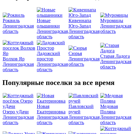
Роквиль
Новые
Кивеннапа
Муромицы
Ленинградская
ольшаники
Юго-Запад
Ленинградская
область
Ленинградская
Ленинградская
область
область
область
Ладожский
Сюрья
Старая Ладога
Волхов Яр
простор
Ленинградская
Ленинградская
Ленинградская
Ленинградская
область
область
область
область
Популярные поселки за все время
Новая
Павловский
Медовая
Озеро уДачи
Екатериновка
ручей
Поляна
Ленинградская
Ленинградская
Ленинградская
Ленинградская
область
область
область
область