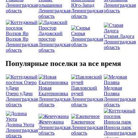
Ленинградская
ольшаники
Юго-Запад
Ленинградская
область
Ленинградская
Ленинградская
область
область
область
Ладожский
Сюрья
Старая Ладога
Волхов Яр
простор
Ленинградская
Ленинградская
Ленинградская
Ленинградская
область
область
область
область
Популярные поселки за все время
Новая
Павловский
Медовая
Озеро уДачи
Екатериновка
ручей
Поляна
Ленинградская
Ленинградская
Ленинградская
Ленинградская
область
область
область
область
Жемчужина
Ежевичное
Долина Уюта
Ленинградская
Ленинградская
Иннола парк
Ленинградская
область
область
Ленинградская
область