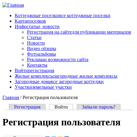
Перейти к основному содержанию
Коттеджные поселки
все коттеджные поселки
Карта
поселков
Инфо
статьи, новости
Регистрация на сайте
для публикации материалов
Статьи
Новости
Видео обзоры
Фотоальбомы
Реклама
и возможности сайта
Контакты
Войти
регистрация
Жилые комплексы
загородные жилые комплексы
Загородные дома
все загородные коттеджи
Участки
земельные участки
Главная
/
Регистрация пользователя
Регистрация
Войти
(активная вкладка)
Забыли пароль?
Главные вкладки
Регистрация пользователя