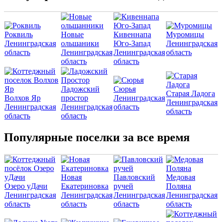
Роквиль
Новые
Кивеннапа
Муромицы
Ленинградская
ольшаники
Юго-Запад
Ленинградская
область
Ленинградская
Ленинградская
область
область
область
Ладожский
Сюрья
Старая Ладога
Волхов Яр
простор
Ленинградская
Ленинградская
Ленинградская
Ленинградская
область
область
область
область
Популярные поселки за все время
Новая
Павловский
Медовая
Озеро уДачи
Екатериновка
ручей
Поляна
Ленинградская
Ленинградская
Ленинградская
Ленинградская
область
область
область
область