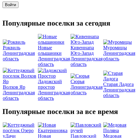
Популярные поселки за сегодня
Роквиль
Новые
Кивеннапа
Муромицы
Ленинградская
ольшаники
Юго-Запад
Ленинградская
область
Ленинградская
Ленинградская
область
область
область
Ладожский
Сюрья
Старая Ладога
Волхов Яр
простор
Ленинградская
Ленинградская
Ленинградская
Ленинградская
область
область
область
область
Популярные поселки за все время
Новая
Павловский
Медовая