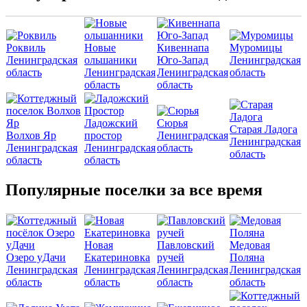
Роквиль
Новые
Кивеннапа
Муромицы
Ленинградская
ольшаники
Юго-Запад
Ленинградская
область
Ленинградская
Ленинградская
область
область
область
Ладожский
Сюрья
Старая Ладога
Волхов Яр
простор
Ленинградская
Ленинградская
Ленинградская
Ленинградская
область
область
область
область
Популярные поселки за все время
Новая
Павловский
Медовая
Озеро уДачи
Екатериновка
ручей
Поляна
Ленинградская
Ленинградская
Ленинградская
Ленинградская
область
область
область
область