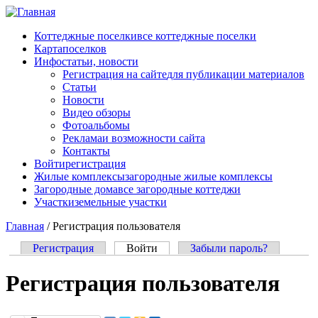
Перейти к основному содержанию
Коттеджные поселки
все коттеджные поселки
Карта
поселков
Инфо
статьи, новости
Регистрация на сайте
для публикации материалов
Статьи
Новости
Видео обзоры
Фотоальбомы
Реклама
и возможности сайта
Контакты
Войти
регистрация
Жилые комплексы
загородные жилые комплексы
Загородные дома
все загородные коттеджи
Участки
земельные участки
Главная
/
Регистрация пользователя
Регистрация
Войти
(активная вкладка)
Забыли пароль?
Главные вкладки
Регистрация пользователя