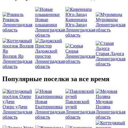
Роквиль
Новые
Кивеннапа
Муромицы
Ленинградская
ольшаники
Юго-Запад
Ленинградская
область
Ленинградская
Ленинградская
область
область
область
Ладожский
Сюрья
Старая Ладога
Волхов Яр
простор
Ленинградская
Ленинградская
Ленинградская
Ленинградская
область
область
область
область
Популярные поселки за все время
Новая
Павловский
Медовая
Озеро уДачи
Екатериновка
ручей
Поляна
Ленинградская
Ленинградская
Ленинградская
Ленинградская
область
область
область
область