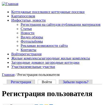
Перейти к основному содержанию
Коттеджные поселки
все коттеджные поселки
Карта
поселков
Инфо
статьи, новости
Регистрация на сайте
для публикации материалов
Статьи
Новости
Видео обзоры
Фотоальбомы
Реклама
и возможности сайта
Контакты
Войти
регистрация
Жилые комплексы
загородные жилые комплексы
Загородные дома
все загородные коттеджи
Участки
земельные участки
Главная
/
Регистрация пользователя
Регистрация
Войти
(активная вкладка)
Забыли пароль?
Главные вкладки
Регистрация пользователя