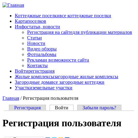
Перейти к основному содержанию
Коттеджные поселки
все коттеджные поселки
Карта
поселков
Инфо
статьи, новости
Регистрация на сайте
для публикации материалов
Статьи
Новости
Видео обзоры
Фотоальбомы
Реклама
и возможности сайта
Контакты
Войти
регистрация
Жилые комплексы
загородные жилые комплексы
Загородные дома
все загородные коттеджи
Участки
земельные участки
Главная
/
Регистрация пользователя
Регистрация
Войти
(активная вкладка)
Забыли пароль?
Главные вкладки
Регистрация пользователя