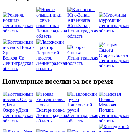
Роквиль
Новые
Кивеннапа
Муромицы
Ленинградская
ольшаники
Юго-Запад
Ленинградская
область
Ленинградская
Ленинградская
область
область
область
Ладожский
Сюрья
Старая Ладога
Волхов Яр
простор
Ленинградская
Ленинградская
Ленинградская
Ленинградская
область
область
область
область
Популярные поселки за все время
Новая
Павловский
Медовая
Озеро уДачи
Екатериновка
ручей
Поляна
Ленинградская
Ленинградская
Ленинградская
Ленинградская
область
область
область
область