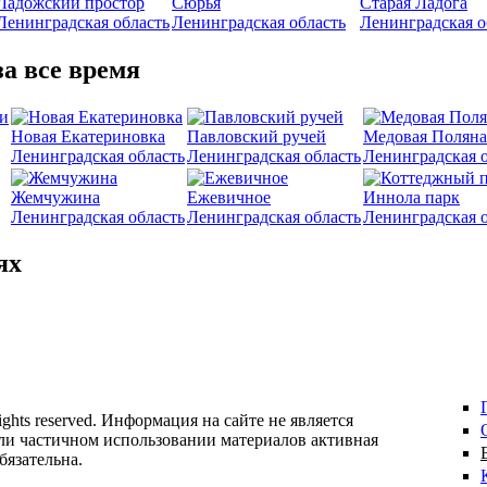
Ладожский простор
Сюрья
Старая Ладога
Ленинградская область
Ленинградская область
Ленинградская о
а все время
Новая Екатериновка
Павловский ручей
Медовая Поляна
Ленинградская область
Ленинградская область
Ленинградская 
Жемчужина
Ежевичное
Иннола парк
Ленинградская область
Ленинградская область
Ленинградская 
ях
 rights reserved. Информация на сайте не является
ли частичном использовании материалов активная
бязательна.