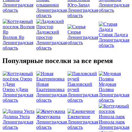
Ленинградская
ольшаники
Юго-Запад
Ленинградская
область
Ленинградская
Ленинградская
область
область
область
Ладожский
Сюрья
Старая Ладога
Волхов Яр
простор
Ленинградская
Ленинградская
Ленинградская
Ленинградская
область
область
область
область
Популярные поселки за все время
Новая
Павловский
Медовая
Озеро уДачи
Екатериновка
ручей
Поляна
Ленинградская
Ленинградская
Ленинградская
Ленинградская
область
область
область
область
Долина Уюта
Жемчужина
Ежевичное
Ленинградская
Ленинградская
Ленинградская
Иннола парк
область
область
область
Ленинградская