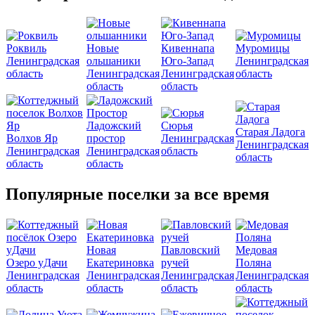
Роквиль
Новые
Кивеннапа
Муромицы
Ленинградская
ольшаники
Юго-Запад
Ленинградская
область
Ленинградская
Ленинградская
область
область
область
Ладожский
Сюрья
Старая Ладога
Волхов Яр
простор
Ленинградская
Ленинградская
Ленинградская
Ленинградская
область
область
область
область
Популярные поселки за все время
Новая
Павловский
Медовая
Озеро уДачи
Екатериновка
ручей
Поляна
Ленинградская
Ленинградская
Ленинградская
Ленинградская
область
область
область
область