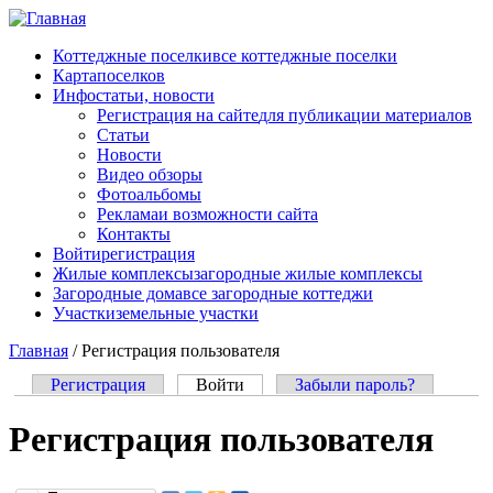
Перейти к основному содержанию
Коттеджные поселки
все коттеджные поселки
Карта
поселков
Инфо
статьи, новости
Регистрация на сайте
для публикации материалов
Статьи
Новости
Видео обзоры
Фотоальбомы
Реклама
и возможности сайта
Контакты
Войти
регистрация
Жилые комплексы
загородные жилые комплексы
Загородные дома
все загородные коттеджи
Участки
земельные участки
Главная
/
Регистрация пользователя
Регистрация
Войти
(активная вкладка)
Забыли пароль?
Главные вкладки
Регистрация пользователя