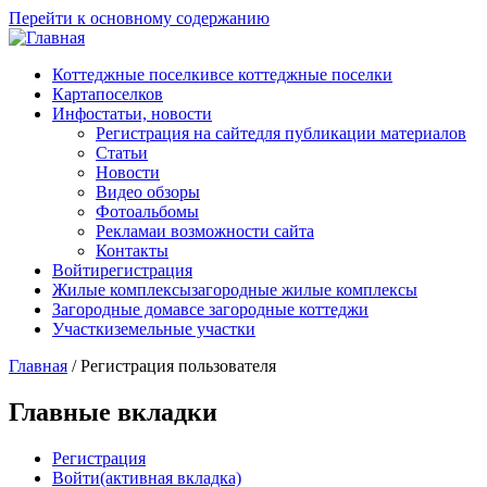
Перейти к основному содержанию
Коттеджные поселки
все коттеджные поселки
Карта
поселков
Инфо
статьи, новости
Регистрация на сайте
для публикации материалов
Статьи
Новости
Видео обзоры
Фотоальбомы
Реклама
и возможности сайта
Контакты
Войти
регистрация
Жилые комплексы
загородные жилые комплексы
Загородные дома
все загородные коттеджи
Участки
земельные участки
Главная
/
Регистрация пользователя
Главные вкладки
Регистрация
Войти
(активная вкладка)