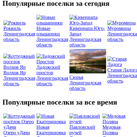
Популярные поселки за сегодня
Роквиль
Новые
Кивеннапа Юго-
Муромицы
Ленинградская
ольшаники
Запад
Ленинградска
область
Ленинградская
Ленинградская
область
область
область
Ладожский
Старая Ладог
Волхов Яр
простор
Ленинградска
Сюрья
Ленинградская
Ленинградская
область
Ленинградская
область
область
область
Популярные поселки за все время
Новая
Павловский
Медовая
Озеро уДачи
Екатериновка
ручей
Поляна