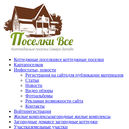
Перейти к основному содержанию
Коттеджные поселки
все коттеджные поселки
Карта
поселков
Инфо
статьи, новости
Регистрация на сайте
для публикации материалов
Статьи
Новости
Видео обзоры
Фотоальбомы
Реклама
и возможности сайта
Контакты
Войти
регистрация
Жилые комплексы
загородные жилые комплексы
Загородные дома
все загородные коттеджи
Участки
земельные участки