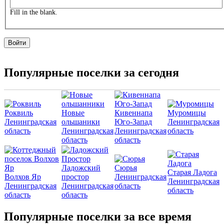
Fill in the blank.
Популярные поселки за сегодня
Роквиль
Новые
Кивеннапа
Муромицы
Ленинградская
ольшаники
Юго-Запад
Ленинградская
область
Ленинградская
Ленинградская
область
область
область
Ладожский
Сюрья
Старая Ладога
Волхов Яр
простор
Ленинградская
Ленинградская
Ленинградская
Ленинградская
область
область
область
область
Популярные поселки за все время