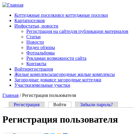
Перейти к основному содержанию
Коттеджные поселки
все коттеджные поселки
Карта
поселков
Инфо
статьи, новости
Регистрация на сайте
для публикации материалов
Статьи
Новости
Видео обзоры
Фотоальбомы
Реклама
и возможности сайта
Контакты
Войти
регистрация
Жилые комплексы
загородные жилые комплексы
Загородные дома
все загородные коттеджи
Участки
земельные участки
Главная
/
Регистрация пользователя
Регистрация
Войти
(активная вкладка)
Забыли пароль?
Главные вкладки
Регистрация пользователя