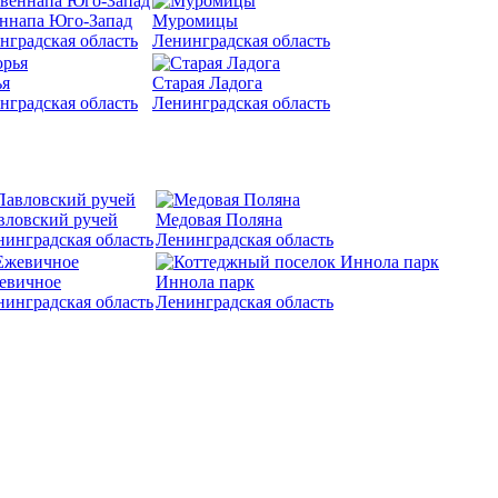
ннапа Юго-Запад
Муромицы
нградская область
Ленинградская область
я
Старая Ладога
нградская область
Ленинградская область
вловский ручей
Медовая Поляна
нинградская область
Ленинградская область
евичное
Иннола парк
нинградская область
Ленинградская область