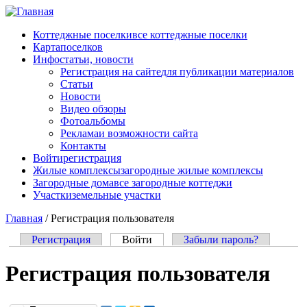
Перейти к основному содержанию
Коттеджные поселки
все коттеджные поселки
Карта
поселков
Инфо
статьи, новости
Регистрация на сайте
для публикации материалов
Статьи
Новости
Видео обзоры
Фотоальбомы
Реклама
и возможности сайта
Контакты
Войти
регистрация
Жилые комплексы
загородные жилые комплексы
Загородные дома
все загородные коттеджи
Участки
земельные участки
Главная
/
Регистрация пользователя
Регистрация
Войти
(активная вкладка)
Забыли пароль?
Главные вкладки
Регистрация пользователя