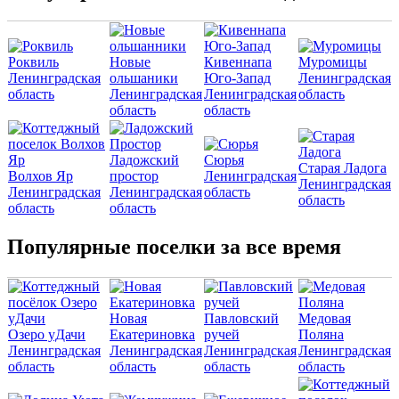
Роквиль
Новые
Кивеннапа
Муромицы
Ленинградская
ольшаники
Юго-Запад
Ленинградская
область
Ленинградская
Ленинградская
область
область
область
Ладожский
Сюрья
Старая Ладога
Волхов Яр
простор
Ленинградская
Ленинградская
Ленинградская
Ленинградская
область
область
область
область
Популярные поселки за все время
Новая
Павловский
Медовая
Озеро уДачи
Екатериновка
ручей
Поляна
Ленинградская
Ленинградская
Ленинградская
Ленинградская
область
область
область
область