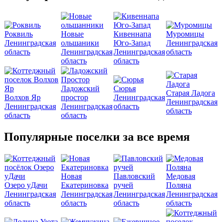
Роквиль
Новые
Кивеннапа
Муромицы
Ленинградская
ольшаники
Юго-Запад
Ленинградская
область
Ленинградская
Ленинградская
область
область
область
Ладожский
Сюрья
Старая Ладога
Волхов Яр
простор
Ленинградская
Ленинградская
Ленинградская
Ленинградская
область
область
область
область
Популярные поселки за все время
Новая
Павловский
Медовая
Озеро уДачи
Екатериновка
ручей
Поляна
Ленинградская
Ленинградская
Ленинградская
Ленинградская
область
область
область
область