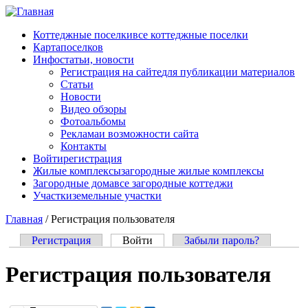
Перейти к основному содержанию
Коттеджные поселки
все коттеджные поселки
Карта
поселков
Инфо
статьи, новости
Регистрация на сайте
для публикации материалов
Статьи
Новости
Видео обзоры
Фотоальбомы
Реклама
и возможности сайта
Контакты
Войти
регистрация
Жилые комплексы
загородные жилые комплексы
Загородные дома
все загородные коттеджи
Участки
земельные участки
Главная
/
Регистрация пользователя
Регистрация
Войти
(активная вкладка)
Забыли пароль?
Главные вкладки
Регистрация пользователя