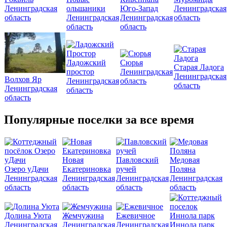
Ленинградская
ольшаники
Юго-Запад
Ленинградская
область
Ленинградская
Ленинградская
область
область
область
Ладожский
Сюрья
Старая Ладога
простор
Ленинградская
Ленинградская
Волхов Яр
Ленинградская
область
область
Ленинградская
область
область
Популярные поселки за все время
Новая
Павловский
Медовая
Озеро уДачи
Екатериновка
ручей
Поляна
Ленинградская
Ленинградская
Ленинградская
Ленинградская
область
область
область
область
Долина Уюта
Жемчужина
Ежевичное
Ленинградская
Ленинградская
Ленинградская
Иннола парк