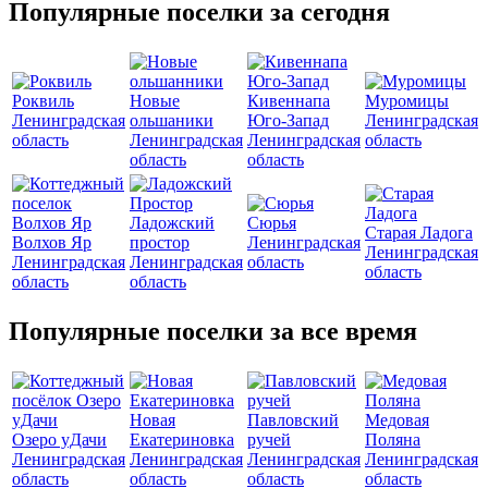
Популярные поселки за сегодня
Роквиль
Новые
Кивеннапа
Муромицы
Ленинградская
ольшаники
Юго-Запад
Ленинградская
область
Ленинградская
Ленинградская
область
область
область
Ладожский
Сюрья
Старая Ладога
Волхов Яр
простор
Ленинградская
Ленинградская
Ленинградская
Ленинградская
область
область
область
область
Популярные поселки за все время
Новая
Павловский
Медовая
Озеро уДачи
Екатериновка
ручей
Поляна
Ленинградская
Ленинградская
Ленинградская
Ленинградская
область
область
область
область