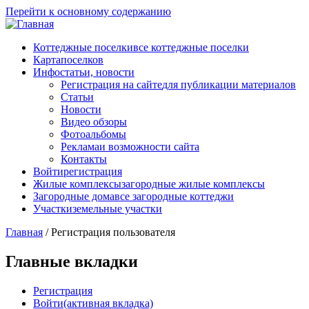
Перейти к основному содержанию
Коттеджные поселки
все коттеджные поселки
Карта
поселков
Инфо
статьи, новости
Регистрация на сайте
для публикации материалов
Статьи
Новости
Видео обзоры
Фотоальбомы
Реклама
и возможности сайта
Контакты
Войти
регистрация
Жилые комплексы
загородные жилые комплексы
Загородные дома
все загородные коттеджи
Участки
земельные участки
Главная
/
Регистрация пользователя
Главные вкладки
Регистрация
Войти
(активная вкладка)