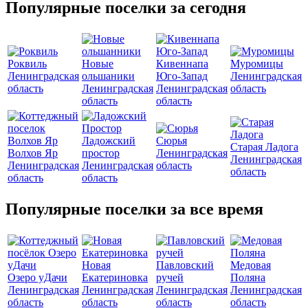
Популярные поселки за сегодня
Роквиль
Новые
Кивеннапа
Муромицы
Ленинградская
ольшаники
Юго-Запад
Ленинградская
область
Ленинградская
Ленинградская
область
область
область
Ладожский
Сюрья
Старая Ладога
Волхов Яр
простор
Ленинградская
Ленинградская
Ленинградская
Ленинградская
область
область
область
область
Популярные поселки за все время
Новая
Павловский
Медовая
Озеро уДачи
Екатериновка
ручей
Поляна
Ленинградская
Ленинградская
Ленинградская
Ленинградская
область
область
область
область