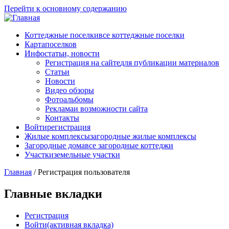
Перейти к основному содержанию
Коттеджные поселки
все коттеджные поселки
Карта
поселков
Инфо
статьи, новости
Регистрация на сайте
для публикации материалов
Статьи
Новости
Видео обзоры
Фотоальбомы
Реклама
и возможности сайта
Контакты
Войти
регистрация
Жилые комплексы
загородные жилые комплексы
Загородные дома
все загородные коттеджи
Участки
земельные участки
Главная
/
Регистрация пользователя
Главные вкладки
Регистрация
Войти
(активная вкладка)