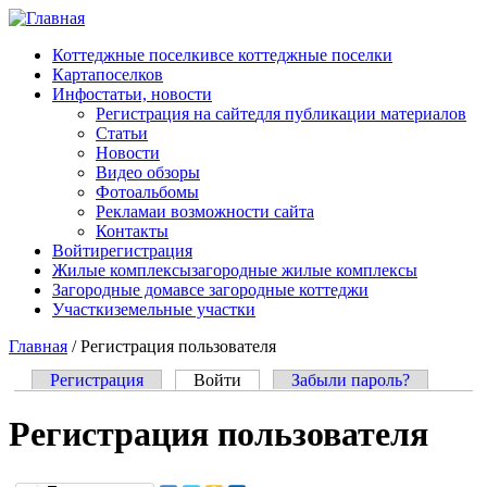
Перейти к основному содержанию
Коттеджные поселки
все коттеджные поселки
Карта
поселков
Инфо
статьи, новости
Регистрация на сайте
для публикации материалов
Статьи
Новости
Видео обзоры
Фотоальбомы
Реклама
и возможности сайта
Контакты
Войти
регистрация
Жилые комплексы
загородные жилые комплексы
Загородные дома
все загородные коттеджи
Участки
земельные участки
Главная
/
Регистрация пользователя
Регистрация
Войти
(активная вкладка)
Забыли пароль?
Главные вкладки
Регистрация пользователя