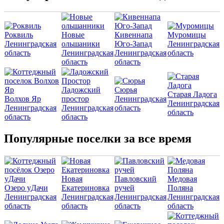
Роквиль
Новые
Кивеннапа
Муромицы
Ленинградская
ольшаники
Юго-Запад
Ленинградская
область
Ленинградская
Ленинградская
область
область
область
Ладожский
Сюрья
Старая Ладога
Волхов Яр
простор
Ленинградская
Ленинградская
Ленинградская
Ленинградская
область
область
область
область
Популярные поселки за все время
Новая
Павловский
Медовая
Озеро уДачи
Екатериновка
ручей
Поляна
Ленинградская
Ленинградская
Ленинградская
Ленинградская
область
область
область
область