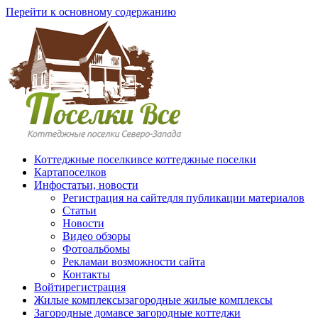
Перейти к основному содержанию
Коттеджные поселки
все коттеджные поселки
Карта
поселков
Инфо
статьи, новости
Регистрация на сайте
для публикации материалов
Статьи
Новости
Видео обзоры
Фотоальбомы
Реклама
и возможности сайта
Контакты
Войти
регистрация
Жилые комплексы
загородные жилые комплексы
Загородные дома
все загородные коттеджи