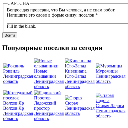
CAPTCHA
Вопрос для проверки, что Вы человек, а не спам робот.
Напишите это слово в форме снизу: поселок
*
Fill in the blank.
Популярные поселки за сегодня
Роквиль
Новые
Кивеннапа
Муромицы
Ленинградская
ольшаники
Юго-Запад
Ленинградская
область
Ленинградская
Ленинградская
область
область
область
Ладожский
Сюрья
Старая Ладога
Волхов Яр
простор
Ленинградская
Ленинградская
Ленинградская
Ленинградская
область
область
область
область