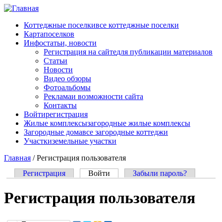
Перейти к основному содержанию
Коттеджные поселки
все коттеджные поселки
Карта
поселков
Инфо
статьи, новости
Регистрация на сайте
для публикации материалов
Статьи
Новости
Видео обзоры
Фотоальбомы
Реклама
и возможности сайта
Контакты
Войти
регистрация
Жилые комплексы
загородные жилые комплексы
Загородные дома
все загородные коттеджи
Участки
земельные участки
Главная
/
Регистрация пользователя
Регистрация
Войти
(активная вкладка)
Забыли пароль?
Главные вкладки
Регистрация пользователя