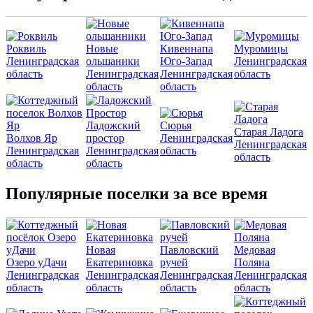
Роквиль
Новые
Кивеннапа
Муромицы
Ленинградская
ольшаники
Юго-Запад
Ленинградская
область
Ленинградская
Ленинградская
область
область
область
Ладожский
Сюрья
Старая Ладога
Волхов Яр
простор
Ленинградская
Ленинградская
Ленинградская
Ленинградская
область
область
область
область
Популярные поселки за все время
Новая
Павловский
Медовая
Озеро уДачи
Екатериновка
ручей
Поляна
Ленинградская
Ленинградская
Ленинградская
Ленинградская
область
область
область
область