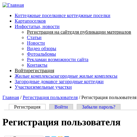
Перейти к основному содержанию
Коттеджные поселки
все коттеджные поселки
Карта
поселков
Инфо
статьи, новости
Регистрация на сайте
для публикации материалов
Статьи
Новости
Видео обзоры
Фотоальбомы
Реклама
и возможности сайта
Контакты
Войти
регистрация
Жилые комплексы
загородные жилые комплексы
Загородные дома
все загородные коттеджи
Участки
земельные участки
Главная
/
Регистрация пользователя
/
Регистрация пользователя
Регистрация
(активная вкладка)
Войти
Забыли пароль?
Главные вкладки
Регистрация пользователя