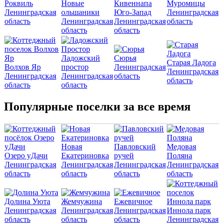
Роквиль
Новые
Кивеннапа
Муромицы
Ленинградская
ольшаники
Юго-Запад
Ленинградская
область
Ленинградская
Ленинградская
область
область
область
Ладожский
Сюрья
Старая Ладога
Волхов Яр
простор
Ленинградская
Ленинградская
Ленинградская
Ленинградская
область
область
область
область
Популярные поселки за все время
Новая
Павловский
Медовая
Озеро уДачи
Екатериновка
ручей
Поляна
Ленинградская
Ленинградская
Ленинградская
Ленинградская
область
область
область
область
Долина Уюта
Жемчужина
Ежевичное
Ленинградская
Ленинградская
Ленинградская
Иннола парк
область
область
область
Ленинградская