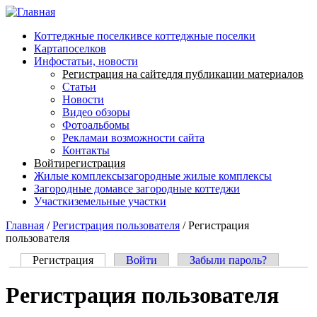
Перейти к основному содержанию
Коттеджные поселки
все коттеджные поселки
Карта
поселков
Инфо
статьи, новости
Регистрация на сайте
для публикации материалов
Статьи
Новости
Видео обзоры
Фотоальбомы
Реклама
и возможности сайта
Контакты
Войти
регистрация
Жилые комплексы
загородные жилые комплексы
Загородные дома
все загородные коттеджи
Участки
земельные участки
Главная
/
Регистрация пользователя
/
Регистрация
пользователя
Регистрация
(активная вкладка)
Войти
Забыли пароль?
Главные вкладки
Регистрация пользователя