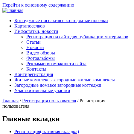
Перейти к основному содержанию
Коттеджные поселки
все коттеджные поселки
Карта
поселков
Инфо
статьи, новости
Регистрация на сайте
для публикации материалов
Статьи
Новости
Видео обзоры
Фотоальбомы
Реклама
и возможности сайта
Контакты
Войти
регистрация
Жилые комплексы
загородные жилые комплексы
Загородные дома
все загородные коттеджи
Участки
земельные участки
Главная
/
Регистрация пользователя
/
Регистрация
пользователя
Главные вкладки
Регистрация
(активная вкладка)