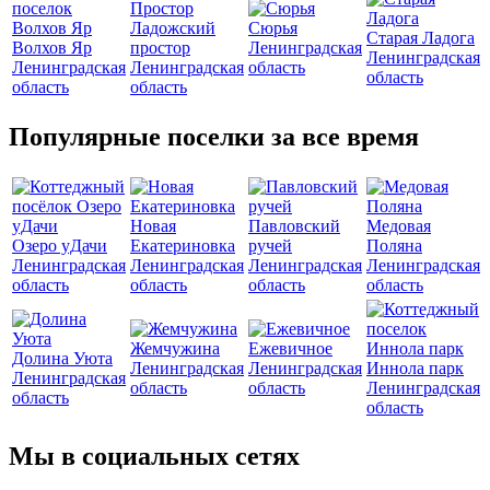
Ладожский
Сюрья
Старая Ладога
Волхов Яр
простор
Ленинградская
Ленинградская
Ленинградская
Ленинградская
область
область
область
область
Популярные поселки за все время
Новая
Павловский
Медовая
Озеро уДачи
Екатериновка
ручей
Поляна
Ленинградская
Ленинградская
Ленинградская
Ленинградская
область
область
область
область
Жемчужина
Ежевичное
Долина Уюта
Ленинградская
Ленинградская
Иннола парк
Ленинградская
область
область
Ленинградская
область
область
Мы в социальных сетях