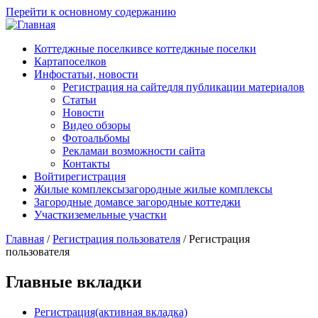
Перейти к основному содержанию
Коттеджные поселки
все коттеджные поселки
Карта
поселков
Инфо
статьи, новости
Регистрация на сайте
для публикации материалов
Статьи
Новости
Видео обзоры
Фотоальбомы
Реклама
и возможности сайта
Контакты
Войти
регистрация
Жилые комплексы
загородные жилые комплексы
Загородные дома
все загородные коттеджи
Участки
земельные участки
Главная
/
Регистрация пользователя
/
Регистрация
пользователя
Главные вкладки
Регистрация
(активная вкладка)