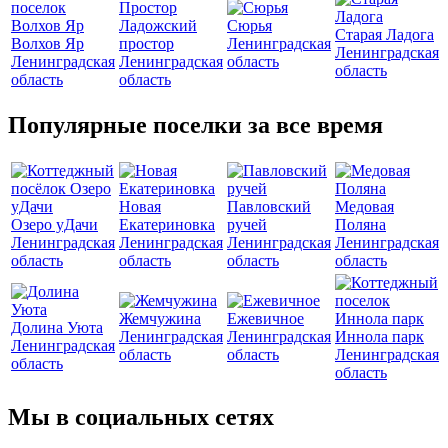
Ладожский
Сюрья
Старая Ладога
Волхов Яр
простор
Ленинградская
Ленинградская
Ленинградская
Ленинградская
область
область
область
область
Популярные поселки за все время
Новая
Павловский
Медовая
Озеро уДачи
Екатериновка
ручей
Поляна
Ленинградская
Ленинградская
Ленинградская
Ленинградская
область
область
область
область
Жемчужина
Ежевичное
Долина Уюта
Ленинградская
Ленинградская
Иннола парк
Ленинградская
область
область
Ленинградская
область
область
Мы в социальных сетях