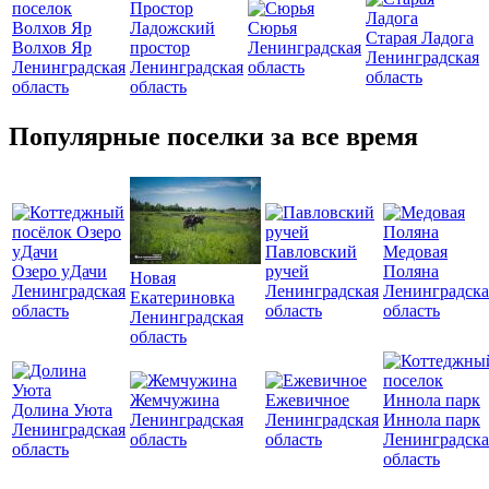
Ладожский
Сюрья
Старая Ладога
Волхов Яр
простор
Ленинградская
Ленинградская
Ленинградская
Ленинградская
область
область
область
область
Популярные поселки за все время
Павловский
Медовая
Озеро уДачи
ручей
Поляна
Новая
Ленинградская
Ленинградская
Ленинградска
Екатериновка
область
область
область
Ленинградская
область
Жемчужина
Ежевичное
Долина Уюта
Ленинградская
Ленинградская
Иннола парк
Ленинградская
область
область
Ленинградска
область
область