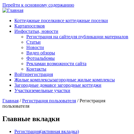
Перейти к основному содержанию
Коттеджные поселки
все коттеджные поселки
Карта
поселков
Инфо
статьи, новости
Регистрация на сайте
для публикации материалов
Статьи
Новости
Видео обзоры
Фотоальбомы
Реклама
и возможности сайта
Контакты
Войти
регистрация
Жилые комплексы
загородные жилые комплексы
Загородные дома
все загородные коттеджи
Участки
земельные участки
Главная
/
Регистрация пользователя
/
Регистрация
пользователя
Главные вкладки
Регистрация
(активная вкладка)