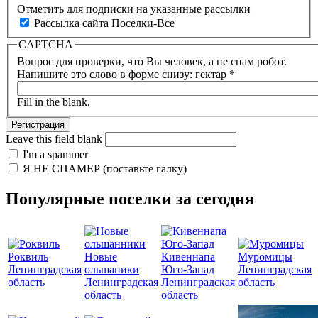
Отметить для подписки на указанные рассылки
Рассылка сайта Поселки-Все
CAPTCHA
Вопрос для проверки, что Вы человек, а не спам робот.
Напишите это слово в форме снизу: гектар
*
Fill in the blank.
Leave this field blank
I'm a spammer
Я НЕ СПАМЕР (поставьте галку)
Популярные поселки за сегодня
Роквиль
Новые
Кивеннапа
Муромицы
Ленинградская
ольшаники
Юго-Запад
Ленинградская
область
Ленинградская
Ленинградская
область
область
область