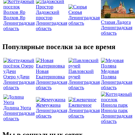
Ладожский
Сюрья
Волхов Яр
простор
Ленинградская
Старая Ладога
Ленинградская
Ленинградская
область
Ленинградская
область
область
область
Популярные поселки за все время
Новая
Павловский
Медовая
Озеро уДачи
Екатериновка
ручей
Поляна
Ленинградская
Ленинградская
Ленинградская
Ленинградская
область
область
область
область
Жемчужина
Ежевичное
Долина Уюта
Ленинградская
Ленинградская
Иннола парк
Ленинградская
область
область
Ленинградская
область
область
Мы в социальных сетях