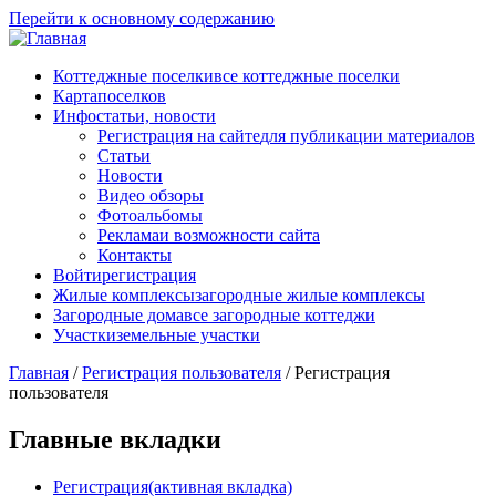
Перейти к основному содержанию
Коттеджные поселки
все коттеджные поселки
Карта
поселков
Инфо
статьи, новости
Регистрация на сайте
для публикации материалов
Статьи
Новости
Видео обзоры
Фотоальбомы
Реклама
и возможности сайта
Контакты
Войти
регистрация
Жилые комплексы
загородные жилые комплексы
Загородные дома
все загородные коттеджи
Участки
земельные участки
Главная
/
Регистрация пользователя
/
Регистрация
пользователя
Главные вкладки
Регистрация
(активная вкладка)