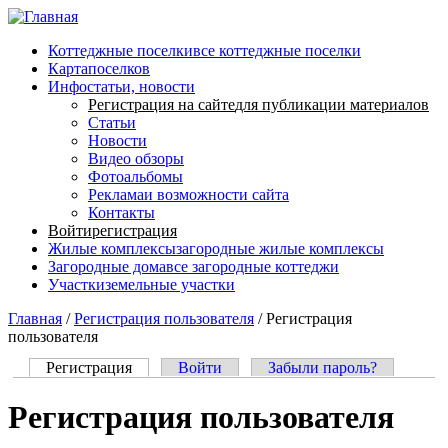
Перейти к основному содержанию
Коттеджные поселки
все коттеджные поселки
Карта
поселков
Инфо
статьи, новости
Регистрация на сайте
для публикации материалов
Статьи
Новости
Видео обзоры
Фотоальбомы
Реклама
и возможности сайта
Контакты
Войти
регистрация
Жилые комплексы
загородные жилые комплексы
Загородные дома
все загородные коттеджи
Участки
земельные участки
Главная
/
Регистрация пользователя
/
Регистрация
пользователя
Регистрация
(активная вкладка)
Войти
Забыли пароль?
Главные вкладки
Регистрация пользователя