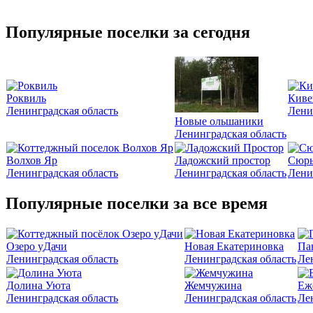
I'm a spammer
Популярные поселки за сегодня
Роквиль
Киве
Ленинградская область
Лени
Новые ольшаники
Ленинградская область
Волхов Яр
Ладожский простор
Сюрь
Ленинградская область
Ленинградская область
Лени
Популярные поселки за все время
Озеро уДачи
Новая Екатериновка
Па
Ленинградская область
Ленинградская область
Ле
Долина Уюта
Жемчужина
Еж
Ленинградская область
Ленинградская область
Ле