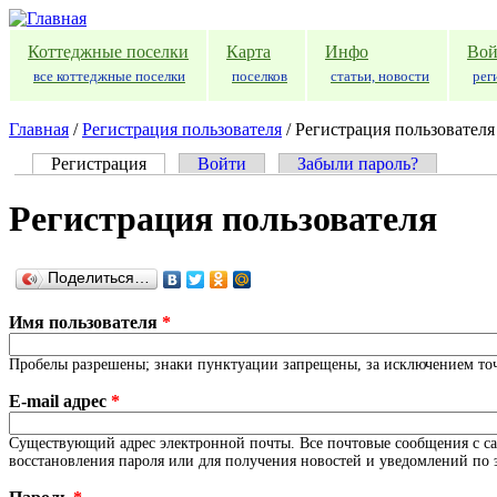
Перейти к основному содержанию
Коттеджные поселки
Карта
Инфо
Вой
все коттеджные поселки
поселков
статьи, новости
рег
Главная
/
Регистрация пользователя
/
Регистрация пользователя
Регистрация
(активная вкладка)
Войти
Забыли пароль?
Главные вкладки
Регистрация пользователя
Поделиться…
Имя пользователя
*
Пробелы разрешены; знаки пунктуации запрещены, за исключением точе
E-mail адрес
*
Существующий адрес электронной почты. Все почтовые сообщения с сайт
восстановления пароля или для получения новостей и уведомлений по 