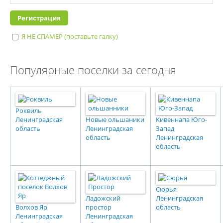
Я НЕ СПАМЕР (поставьте галку)
I'm a spammer
Популярные поселки за сегодня
Роквиль
Ленинградская
Новые ольшаники
Кивеннапа Юго-
область
Ленинградская
Запад
область
Ленинградская
область
Сюрья
Ладожский
Ленинградская
Волхов Яр
простор
область
Ленинградская
Ленинградская