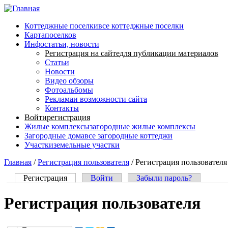
Перейти к основному содержанию
Коттеджные поселки
все коттеджные поселки
Карта
поселков
Инфо
статьи, новости
Регистрация на сайте
для публикации материалов
Статьи
Новости
Видео обзоры
Фотоальбомы
Реклама
и возможности сайта
Контакты
Войти
регистрация
Жилые комплексы
загородные жилые комплексы
Загородные дома
все загородные коттеджи
Участки
земельные участки
Главная
/
Регистрация пользователя
/
Регистрация пользователя
Регистрация
(активная вкладка)
Войти
Забыли пароль?
Главные вкладки
Регистрация пользователя