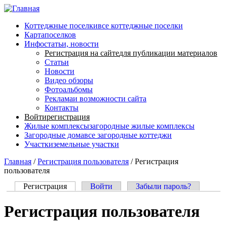
Перейти к основному содержанию
Коттеджные поселки
все коттеджные поселки
Карта
поселков
Инфо
статьи, новости
Регистрация на сайте
для публикации материалов
Статьи
Новости
Видео обзоры
Фотоальбомы
Реклама
и возможности сайта
Контакты
Войти
регистрация
Жилые комплексы
загородные жилые комплексы
Загородные дома
все загородные коттеджи
Участки
земельные участки
Главная
/
Регистрация пользователя
/
Регистрация
пользователя
Регистрация
(активная вкладка)
Войти
Забыли пароль?
Главные вкладки
Регистрация пользователя