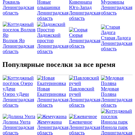
Роквиль
Новые
Кивеннапа
Муромицы
Ленинградская
ольшаники
Юго-Запад
Ленинградская
область
Ленинградская
Ленинградская
область
область
область
Ладожский
Сюрья
Старая Ладога
Волхов Яр
простор
Ленинградская
Ленинградская
Ленинградская
Ленинградская
область
область
область
область
Популярные поселки за все время
Новая
Павловский
Медовая
Озеро уДачи
Екатериновка
ручей
Поляна
Ленинградская
Ленинградская
Ленинградская
Ленинградская
область
область
область
область
Долина Уюта
Жемчужина
Ежевичное
Ленинградская
Ленинградская
Ленинградская
Иннола парк
область
область
область
Ленинградская