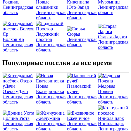
Роквиль
Новые
Кивеннапа
Муромицы
Ленинградская
ольшаники
Юго-Запад
Ленинградская
область
Ленинградская
Ленинградская
область
область
область
Ладожский
Сюрья
Старая Ладога
Волхов Яр
простор
Ленинградская
Ленинградская
Ленинградская
Ленинградская
область
область
область
область
Популярные поселки за все время
Новая
Павловский
Медовая
Озеро уДачи
Екатериновка
ручей
Поляна
Ленинградская
Ленинградская
Ленинградская
Ленинградская
область
область
область
область
Долина Уюта
Жемчужина
Ежевичное
Ленинградская
Ленинградская
Ленинградская
Иннола парк
область
область
область
Ленинградская