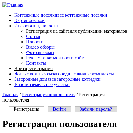
Перейти к основному содержанию
Коттеджные поселки
все коттеджные поселки
Карта
поселков
Инфо
статьи, новости
Регистрация на сайте
для публикации материалов
Статьи
Новости
Видео обзоры
Фотоальбомы
Реклама
и возможности сайта
Контакты
Войти
регистрация
Жилые комплексы
загородные жилые комплексы
Загородные дома
все загородные коттеджи
Участки
земельные участки
Главная
/
Регистрация пользователя
/
Регистрация
пользователя
Регистрация
(активная вкладка)
Войти
Забыли пароль?
Главные вкладки
Регистрация пользователя