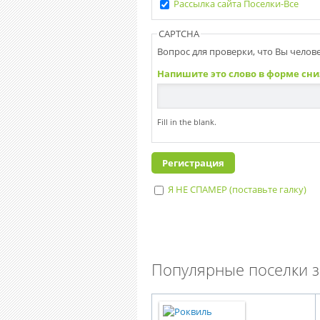
Рассылка сайта Поселки-Все
CAPTCHA
Вопрос для проверки, что Вы человек
Напишите это слово в форме сни
Fill in the blank.
Я НЕ СПАМЕР (поставьте галку)
I'm a spammer
Популярные поселки з