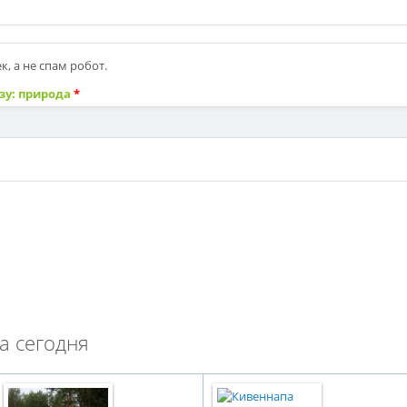
, а не спам робот.
зу: природа
*
а сегодня