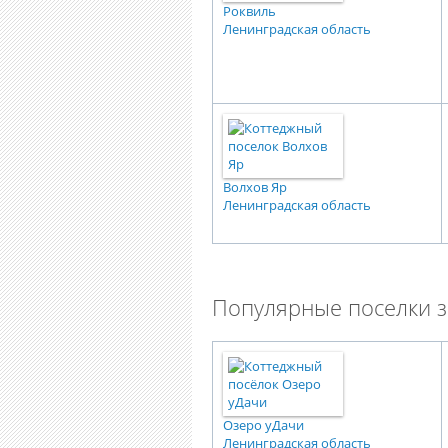
Роквиль
Ленинградская область
Волхов Яр
Ленинградская область
Популярные поселки з
Озеро уДачи
Ленинградская область