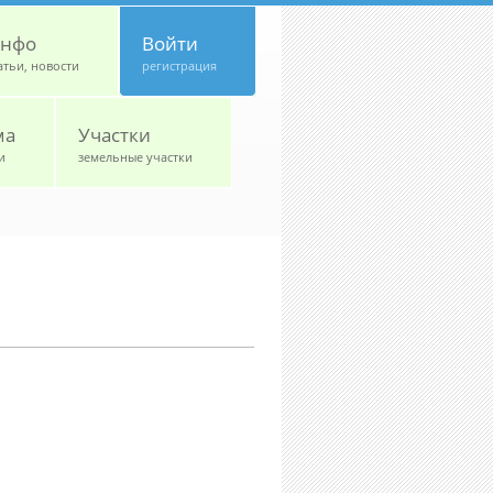
нфо
Войти
атьи, новости
регистрация
ма
Участки
и
земельные участки