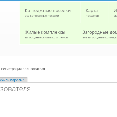
Коттеджные поселки
Карта
И
все коттеджные поселки
поселков
ст
Жилые комплексы
Загородные до
загородные жилые комплексы
все загородные коттедж
/
Регистрация пользователя
абыли пароль?
зователя