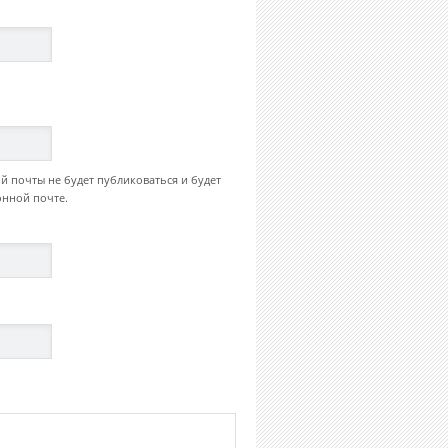
й почты не будет публиковаться и будет
онной почте.