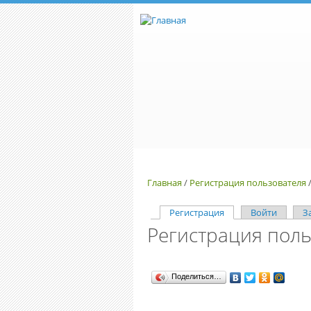
Перейти к основному содержанию
Главная
/
Регистрация пользователя
Регистрация
(активная вкладка)
Войти
З
Регистрация поль
Главные вкладки
Поделиться…