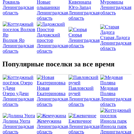
Роквиль
Новые
Кивеннапа
Муромицы
Ленинградская
ольшаники
Юго-Запад
Ленинградская
область
Ленинградская
Ленинградская
область
область
область
Ладожский
Сюрья
Старая Ладога
Волхов Яр
простор
Ленинградская
Ленинградская
Ленинградская
Ленинградская
область
область
область
область
Популярные поселки за все время
Новая
Павловский
Медовая
Озеро уДачи
Екатериновка
ручей
Поляна
Ленинградская
Ленинградская
Ленинградская
Ленинградская
область
область
область
область
Долина Уюта
Жемчужина
Ежевичное
Ленинградская
Ленинградская
Ленинградская
Иннола парк
область
область
область
Ленинградская