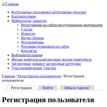
Перейти к основному содержанию
Коттеджные поселки
все коттеджные поселки
Карта
поселков
Инфо
статьи, новости
Регистрация на сайте
для публикации материалов
Статьи
Новости
Видео обзоры
Фотоальбомы
Реклама
и возможности сайта
Контакты
Войти
регистрация
Жилые комплексы
загородные жилые комплексы
Загородные дома
все загородные коттеджи
Участки
земельные участки
Главная
/
Регистрация пользователя
/
Регистрация
пользователя
Регистрация
(активная вкладка)
Войти
Забыли пароль?
Главные вкладки
Регистрация пользователя