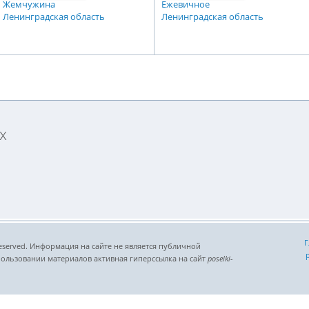
Жемчужина
Ежевичное
Ленинградская область
Ленинградская область
х
Г
ts reserved. Информация на сайте не является публичной
ользовании материалов активная гиперссылка на сайт
poselki-