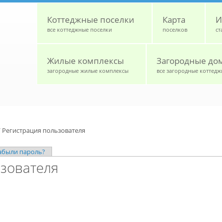
Коттеджные поселки
Карта
И
все коттеджные поселки
поселков
ст
Жилые комплексы
Загородные до
загородные жилые комплексы
все загородные коттедж
/
Регистрация пользователя
абыли пароль?
зователя