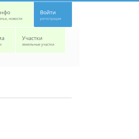
нфо
Войти
атьи, новости
регистрация
ма
Участки
и
земельные участки