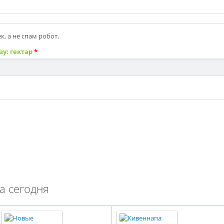
, а не спам робот.
зу: гектар
*
а сегодня