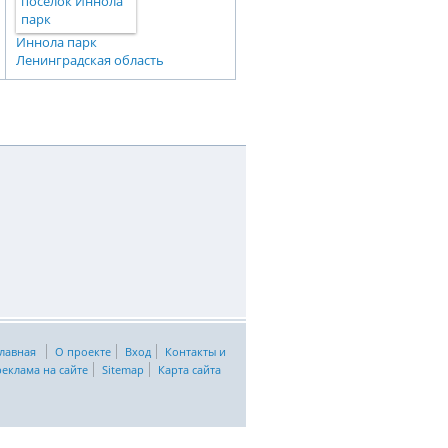
Иннола парк
Ленинградская область
лавная
О проекте
Вход
Контакты и
реклама на сайте
Sitemap
Карта сайта