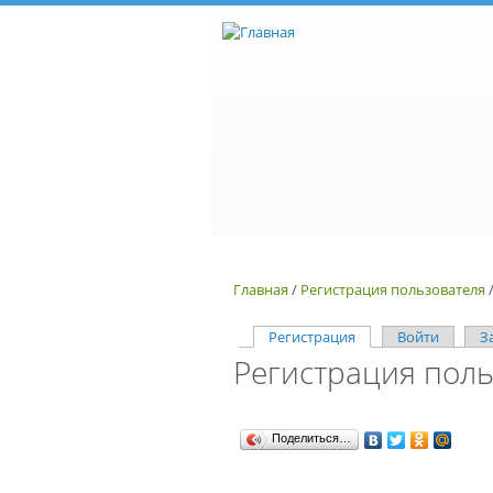
Перейти к основному содержанию
Главная
/
Регистрация пользователя
Регистрация
(активная вкладка)
Войти
З
Регистрация поль
Главные вкладки
Поделиться…